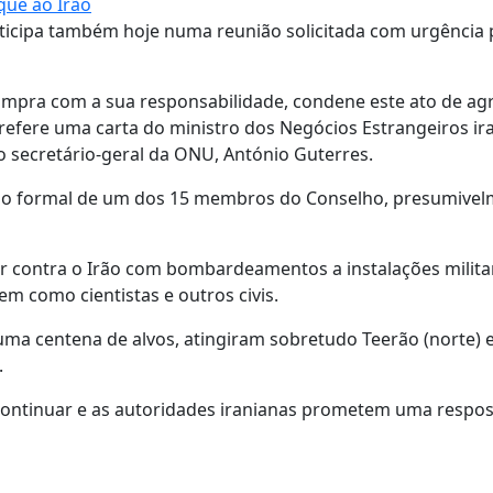
que ao Irão
ticipa também hoje numa reunião solicitada com urgência 
cumpra com a sua responsabilidade, condene este ato de ag
 refere uma carta do ministro dos Negócios Estrangeiros ir
o secretário-geral da ONU, António Guterres.
do formal de um dos 15 membros do Conselho, presumive
ar contra o Irão com bombardeamentos a instalações milita
em como cientistas e outros civis.
ma centena de alvos, atingiram sobretudo Teerão (norte) e
.
i continuar e as autoridades iranianas prometem uma respo