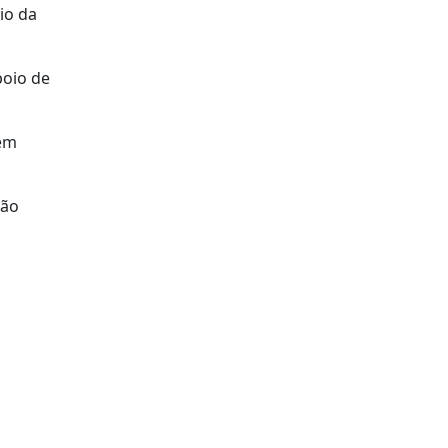
io da
poio de
 em
Não