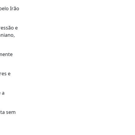
pelo Irão
ressão e
aniano,
lmente
res e
 a
sta sem