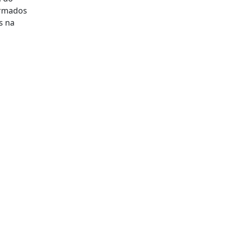
ormados
s na