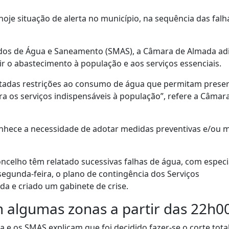
je situação de alerta no município, na sequência das falh
dos de Água e Saneamento (SMAS), a Câmara de Almada ad
r o abastecimento à população e aos serviços essenciais.
ntadas restrições ao consumo de água que permitam preser
a os serviços indispensáveis à população”, refere a Câmar
onhece a necessidade de adotar medidas preventivas e/ou 
oncelho têm relatado sucessivas falhas de água, com especi
 segunda-feira, o plano de contingência dos Serviços
a e criado um gabinete de crise.
m algumas zonas a partir das 22h0
e os SMAS explicam que foi decidido fazer-se o corte tota