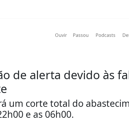
Ouvir
Passou
Podcasts
De
o de alerta devido às f
te
erá um corte total do abastec
22h00 e as 06h00.