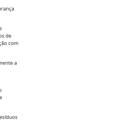
urança
e
os de
ação com
mente a
o
e
Resíduos