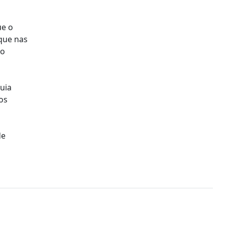
ue o
 que nas
mo
uia
os
de