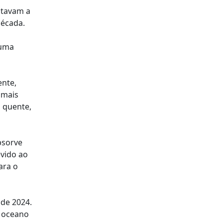
stavam a
década.
 uma
ente,
 mais
 quente,
bsorve
evido ao
ara o
 de 2024.
o oceano