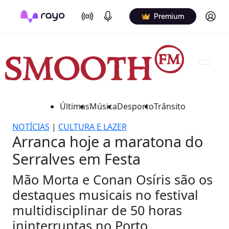
On Air
Podcasts
Log in
Premium
Últimas
Música
Desporto
Trânsito
NOTÍCIAS
|
CULTURA E LAZER
Arranca hoje a maratona do
Serralves em Festa
Mão Morta e Conan Osíris são os
destaques musicais no festival
multidisciplinar de 50 horas
ininterruptas no Porto.