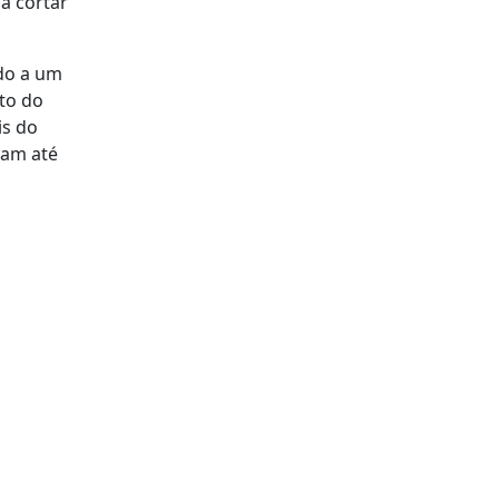
 a cortar
do a um
to do
is do
cam até