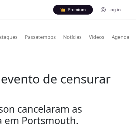
Premium
Log in
staques
Passatempos
Notícias
Vídeos
Agenda
 evento de censurar
rson cancelaram as
na em Portsmouth.