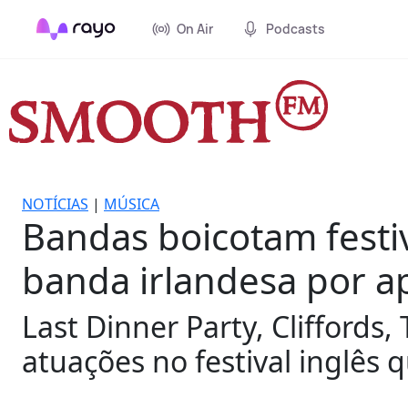
On Air
Podcasts
NOTÍCIAS
|
MÚSICA
Bandas boicotam festi
banda irlandesa por ap
Last Dinner Party, Clifford
atuações no festival inglê