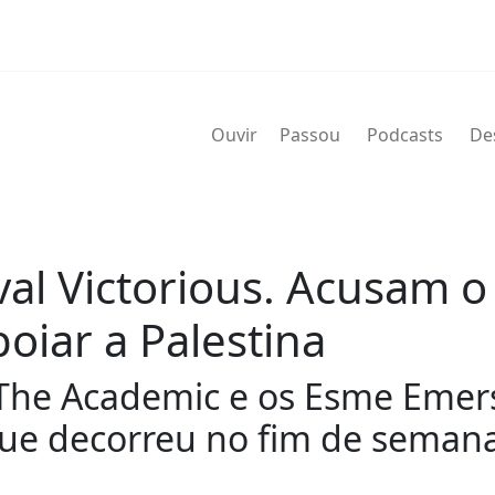
Ouvir
Passou
Podcasts
De
val Victorious. Acusam o
oiar a Palestina
s, The Academic e os Esme Eme
s que decorreu no fim de sema