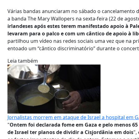
Várias bandas anunciaram no sábado o cancelamento das
a banda The Mary Wallopers na sexta-feira (22 de agost
irlandeses após estes terem manifestado apoio à Pal
levaram para o palco e com um cântico de apoio à li
partilhou um vídeo nas redes sociais uma vez que na pr
entoado um “cântico discriminatório” durante o concerto
Leia também
Jornalistas morrem em ataque de Israel a hospital em 
"
Ontem foi declarada fome em Gaza e pelo menos 65 
de Israel ter planos de dividir a Cisjordânia em dois
",