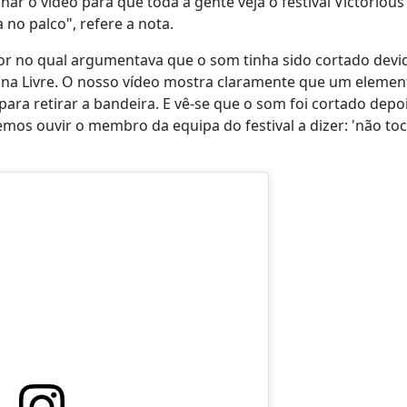
ar o vídeo para que toda a gente veja o festival Victorious
no palco", refere a nota.
r no qual argumentava que o som tinha sido cortado devi
stina Livre. O nosso vídeo mostra claramente que um elemen
 para retirar a bandeira. E vê-se que o som foi cortado depo
demos ouvir o membro da equipa do festival a dizer: 'não to