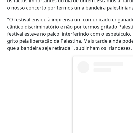
os factos importantes do dia de ontem. Estamos a partilh
o nosso concerto por termos uma bandeira palestiniana 
"O festival enviou à imprensa um comunicado enganado
cântico discriminatório e não por termos gritado Pale
festival esteve no palco, interferindo com o espetáculo,
grito pela libertação da Palestina. Mais tarde ainda po
que a bandeira seja retirada'", sublinham os irlandeses.