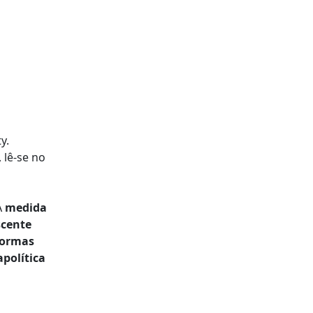
y.
 lê-se no
À
medida
scente
aformas
política