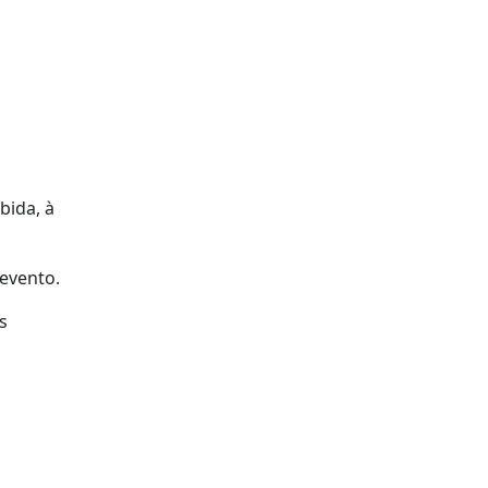
bida, à
evento.
s