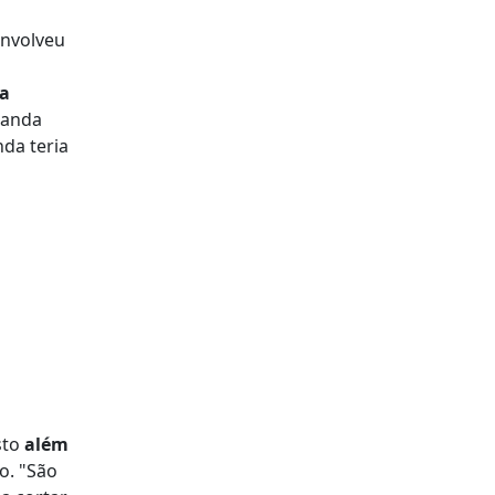
envolveu
ra
 banda
da teria
Isto
além
o. "São