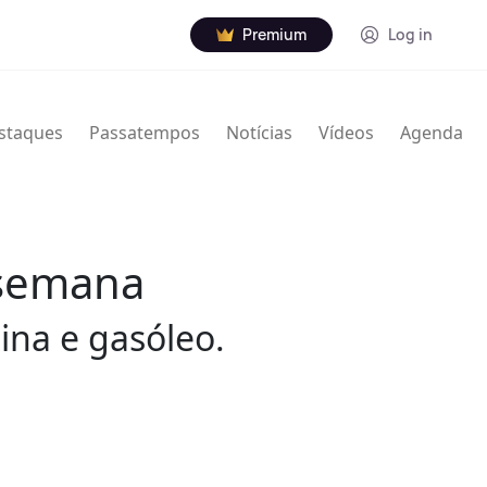
Premium
Log in
staques
Passatempos
Notícias
Vídeos
Agenda
 semana
ina e gasóleo.