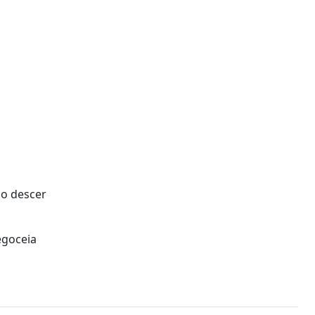
ão descer
egoceia