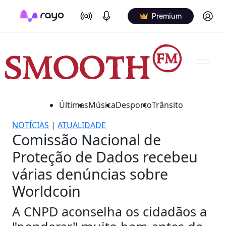
On Air
Podcasts
Log in
Premium
Últimas
Música
Desporto
Trânsito
NOTÍCIAS
|
ATUALIDADE
Comissão Nacional de
Proteção de Dados recebeu
várias denúncias sobre
Worldcoin
A CNPD aconselha os cidadãos a