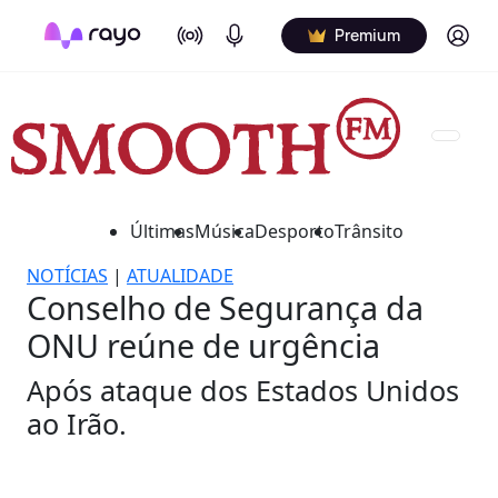
On Air
Podcasts
Log in
Premium
Últimas
Música
Desporto
Trânsito
NOTÍCIAS
|
ATUALIDADE
Conselho de Segurança da
ONU reúne de urgência
Após ataque dos Estados Unidos
ao Irão.