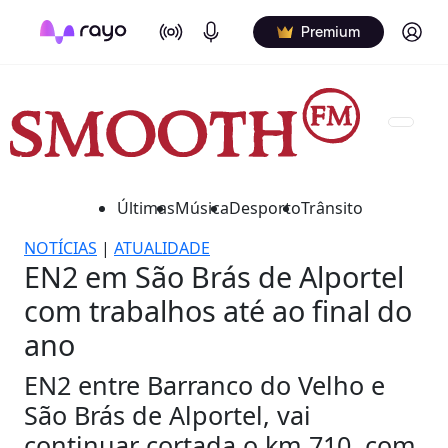
On Air
Podcasts
Log in
Premium
Últimas
Música
Desporto
Trânsito
NOTÍCIAS
|
ATUALIDADE
EN2 em São Brás de Alportel
com trabalhos até ao final do
ano
EN2 entre Barranco do Velho e
São Brás de Alportel, vai
continuar cortada o km 710, com