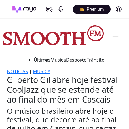
On Air
Podcasts
Log in
Premium
Últimas
Música
Desporto
Trânsito
NOTÍCIAS
|
MÚSICA
Gilberto Gil abre hoje festival
CoolJazz que se estende até
ao final do mês em Cascais
O músico brasileiro abre hoje o
festival, que decorre até ao final
de julho em Cascais, cujo cartaz