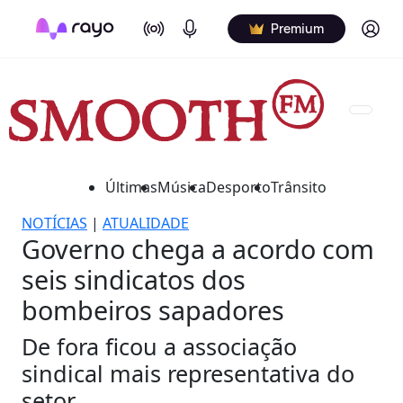
On Air
Podcasts
Log in
Premium
Últimas
Música
Desporto
Trânsito
NOTÍCIAS
|
ATUALIDADE
Governo chega a acordo com
seis sindicatos dos
bombeiros sapadores
De fora ficou a associação
sindical mais representativa do
setor.