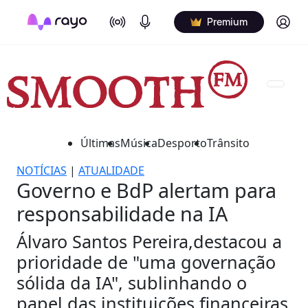
On Air
Podcasts
Log in
Premium
Últimas
Música
Desporto
Trânsito
NOTÍCIAS
|
ATUALIDADE
Governo e BdP alertam para
responsabilidade na IA
Álvaro Santos Pereira,destacou a
prioridade de "uma governação
sólida da IA", sublinhando o
papel das instituições financeiras