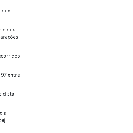
a que
o o que
larações
ecorridos
197 entre
iclista
o a
dej