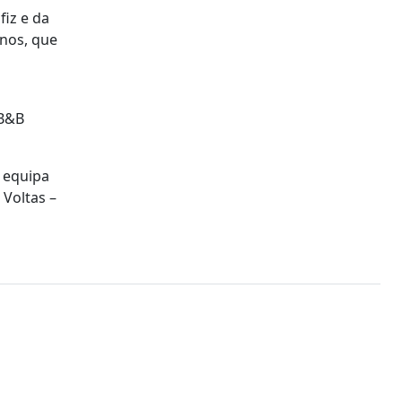
fiz e da
anos, que
-B&B
 equipa
 Voltas –