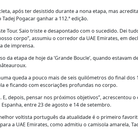
leta, após ter desistido durante a nona etapa, mas acredit
Tadej Pogacar ganhar a 112.ª edição.
te Tour. Saio triste e desapontado com o sucedido. Dei tud
nosso corpo”, assumiu o corredor da UAE Emirates, em dec
ia de imprensa.
so da etapa de hoje da ‘Grande Boucle’, quando estavam d
hâteauroux.
 numa queda a pouco mais de seis quilómetros do final dos 
la e ficando com escoriações profundas no corpo.
 E, depois, pensar nos próximos objetivos”, acrescentou o c
a Espanha, entre 23 de agosto e 14 de setembro.
elhor voltista português da atualidade é o primeiro favorit
 para a UAE Emirates, como admitiu o camisola amarela, Ta