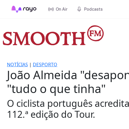
On Air
Podcasts
NOTÍCIAS
|
DESPORTO
João Almeida "desapon
"tudo o que tinha"
O ciclista português acredi
112.ª edição do Tour.