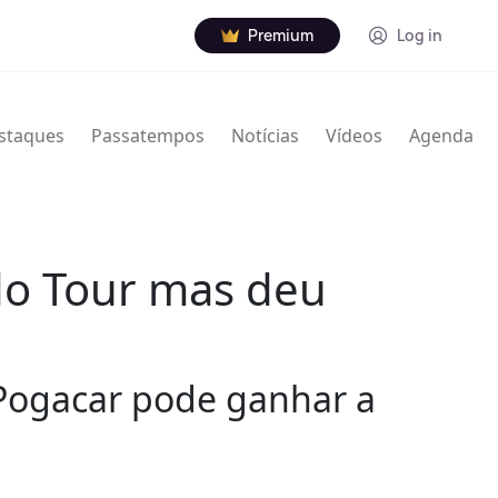
Premium
Log in
staques
Passatempos
Notícias
Vídeos
Agenda
do Tour mas deu
j Pogacar pode ganhar a