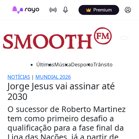
On Air
Podcasts
Log in
Premium
Últimas
Música
Desporto
Trânsito
NOTÍCIAS
|
MUNDIAL 2026
Jorge Jesus vai assinar até
2030
O sucessor de Roberto Martinez
tem como primeiro desafio a
qualificação para a fase final da
Liga das Nações, já a partir de