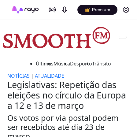
On Air
Podcasts
Log in
Premium
Últimas
Música
Desporto
Trânsito
NOTÍCIAS
|
ATUALIDADE
Legislativas: Repetição das
eleições no círculo da Europa
a 12 e 13 de março
Os votos por via postal podem
ser recebidos até dia 23 de
março.