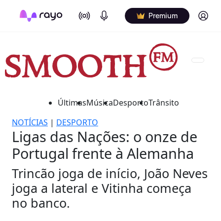
On Air
Podcasts
Log in
Premium
Últimas
Música
Desporto
Trânsito
NOTÍCIAS
|
DESPORTO
Ligas das Nações: o onze de
Portugal frente à Alemanha
Trincão joga de início, João Neves
joga a lateral e Vitinha começa
no banco.