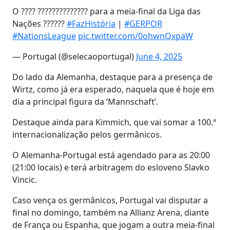
O ???? ?????????????? para a meia-final da Liga das
Nações ??????
#FazHistória
|
#GERPOR
#NationsLeague
pic.twitter.com/0ohwnQxpaW
— Portugal (@selecaoportugal)
June 4, 2025
Do lado da Alemanha, destaque para a presença de
Wirtz, como já era esperado, naquela que é hoje em
dia a principal figura da ‘Mannschaft’.
Destaque ainda para Kimmich, que vai somar a 100.ª
internacionalização pelos germânicos.
O Alemanha-Portugal está agendado para as 20:00
(21:00 locais) e terá arbitragem do esloveno Slavko
Vincic.
Caso vença os germânicos, Portugal vai disputar a
final no domingo, também na Allianz Arena, diante
de França ou Espanha, que jogam a outra meia-final