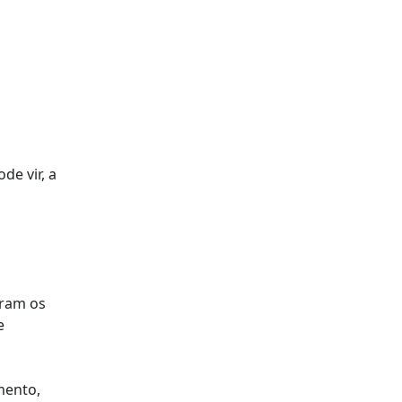
e vir, a
aram os
e
mento,