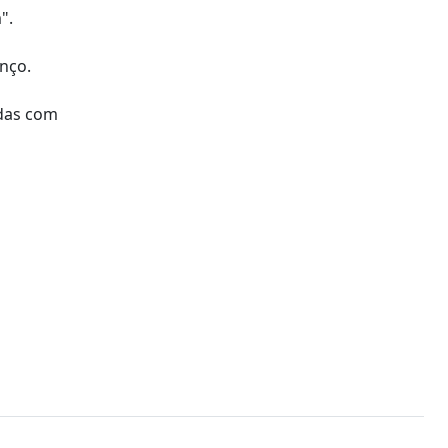
".
nço.
adas com