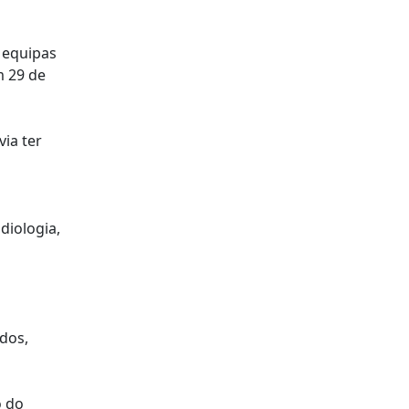
 equipas
m 29 de
via ter
diologia,
dos,
o do