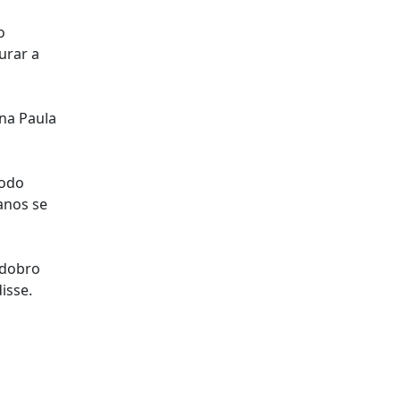
o
urar a
Ana Paula
íodo
anos se
 dobro
isse.