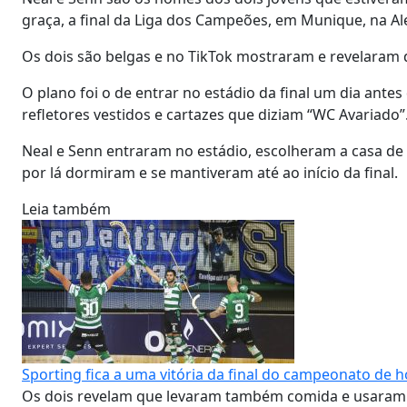
graça, a final da Liga dos Campeões, em Munique, na A
Os dois são belgas e no TikTok mostraram e revelaram de
O plano foi o de entrar no estádio da final um dia ante
refletores vestidos e cartazes que diziam “WC Avariado”
Neal e Senn entraram no estádio, escolheram a casa de
por lá dormiram e se mantiveram até ao início da final.
Leia também
Sporting fica a uma vitória da final do campeonato de 
Os dois revelam que levaram também comida e usaram 