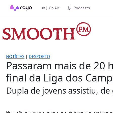
On Air
Podcasts
NOTÍCIAS
|
DESPORTO
Passaram mais de 20 h
final da Liga dos Cam
Dupla de jovens assistiu, de 
Neal e Senn são os nomes dos dois jovens que estivera