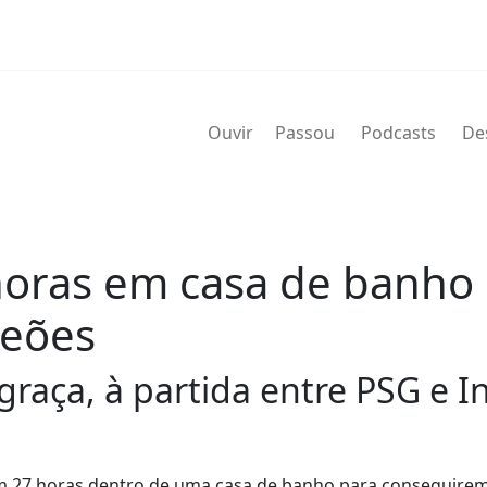
Ouvir
Passou
Podcasts
De
oras em casa de banho 
peões
graça, à partida entre PSG e I
m 27 horas dentro de uma casa de banho para conseguirem 