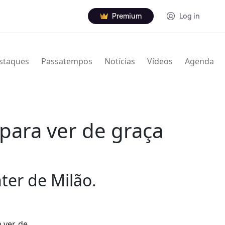
Premium
Log in
staques
Passatempos
Notícias
Vídeos
Agenda
para ver de graça
nter de Milão.
ver, de