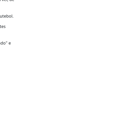
utebol.
tes
ado" e