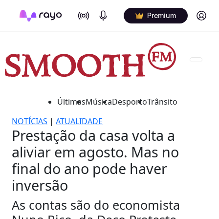
On Air
Podcasts
Log in
Premium
Últimas
Música
Desporto
Trânsito
NOTÍCIAS
|
ATUALIDADE
Prestação da casa volta a
aliviar em agosto. Mas no
final do ano pode haver
inversão
As contas são do economista