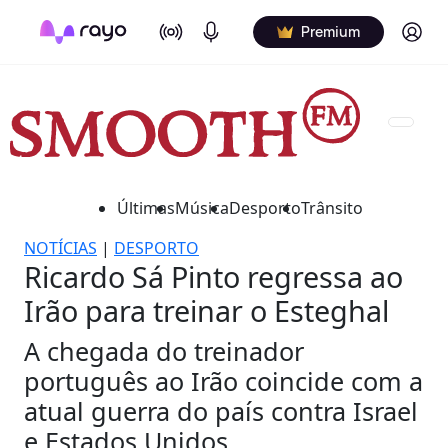
On Air
Podcasts
Log in
Premium
Últimas
Música
Desporto
Trânsito
NOTÍCIAS
|
DESPORTO
Ricardo Sá Pinto regressa ao
Irão para treinar o Esteghal
A chegada do treinador
português ao Irão coincide com a
atual guerra do país contra Israel
e Estados Unidos.