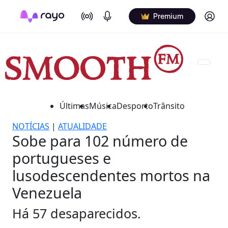
On Air
Podcasts
Log in
Premium
Últimas
Música
Desporto
Trânsito
NOTÍCIAS
|
ATUALIDADE
Sobe para 102 número de
portugueses e
lusodescendentes mortos na
Venezuela
Há 57 desaparecidos.