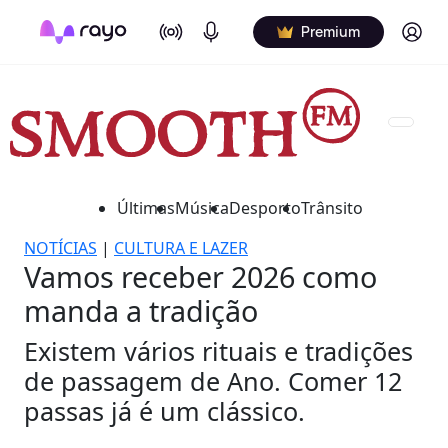
On Air
Podcasts
Log in
Premium
Últimas
Música
Desporto
Trânsito
NOTÍCIAS
|
CULTURA E LAZER
Vamos receber 2026 como
manda a tradição
Existem vários rituais e tradições
de passagem de Ano. Comer 12
passas já é um clássico.