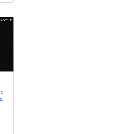
ão
s,