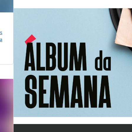
is
ra