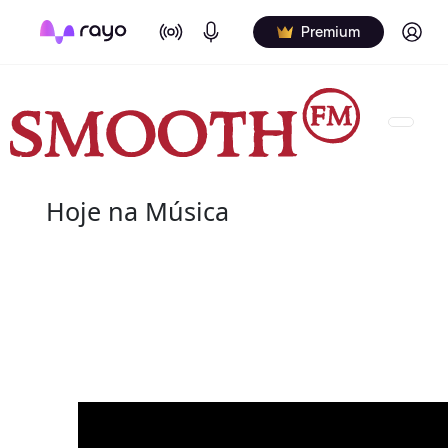
On Air
Podcasts
Log in
Premium
Hoje na Música
08 de agosto
2022 - Salome Bey
(10 de outubro de 1933 - 8 de agosto de 2020) fo
canadiana.