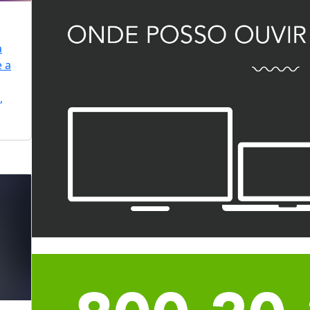
a
e a
,