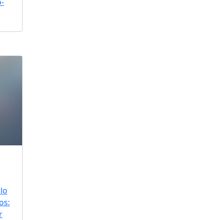
o-
lo
os:
r