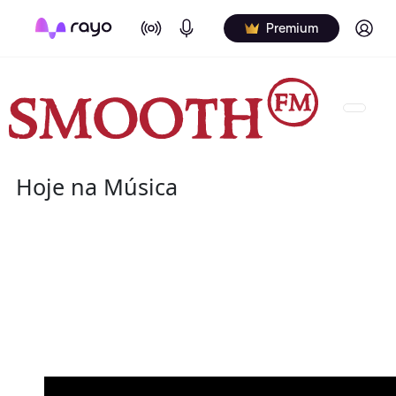
On Air
Podcasts
Log in
Premium
Hoje na Música
09 de agosto
2021 - Aretha Franklin
(25 de março de 1942 - 16 de agosto de 2018) foi um
pianista norte-americana. Apelidada de "Rainha do 
maiores artistas da música do século XX.