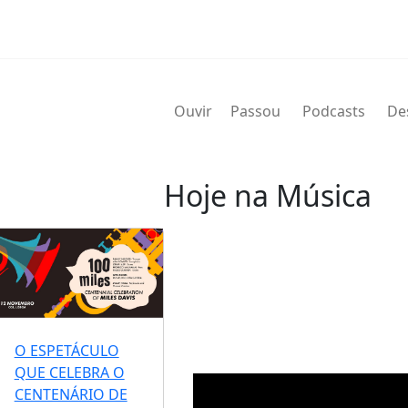
Ouvir
Passou
Podcasts
De
Hoje na Música
06 de agosto
2019 - Maurice Simon
nascido Maurice James Simon (
saxofonista de jazz norte-amer
O ESPETÁCULO
QUE CELEBRA O
CENTENÁRIO DE