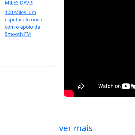
MILES DAVIS
100 Miles, um
espetáculo único
com o apoio da
Smooth FM
ver mais