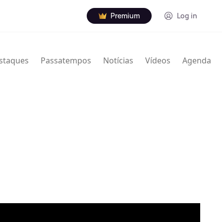
Premium
Log in
staques
Passatempos
Notícias
Vídeos
Agenda
26 de março de 1929 - 6 de agosto de 2019) foi um
icano.