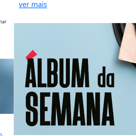
ver mais
har
is