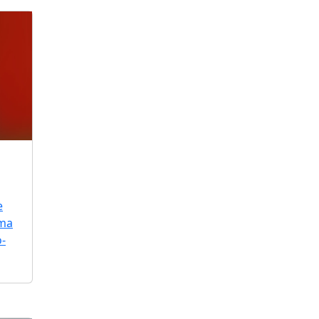
e
uma
o-