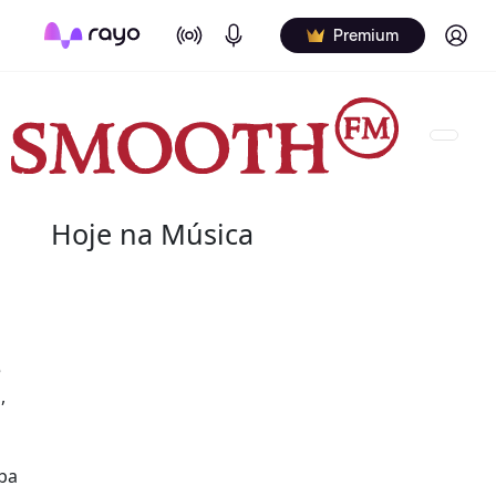
On Air
Podcasts
Log in
Premium
Hoje na Música
07 de agosto
2004 - G.T. Hogan
e
de nome verdadeiro Wilbert Granville Thodore Hog
,
de agosto de 2004) foi um baterista norte-americ
Wilbert profissionalmente e é creditado de vári
nos álbuns.
mba