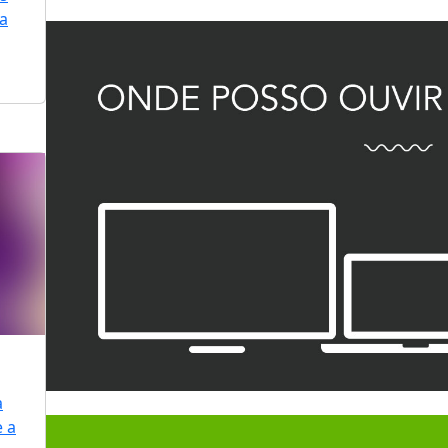
ra
a
e a