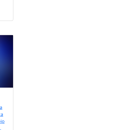
a
za
io
.