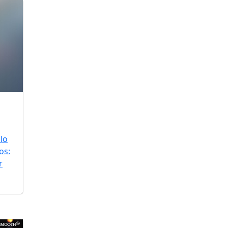
lo
os:
r