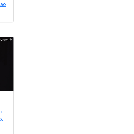
 ao
ão
s,