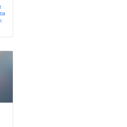
e
uma
o-