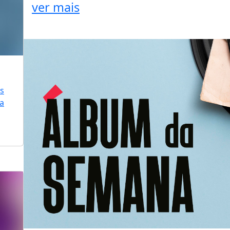
ver mais
is
ra