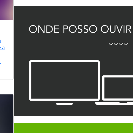
a
e a
,