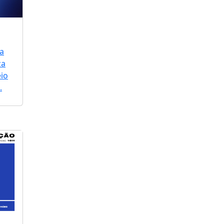
a
za
io
.