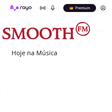
On Air
Podcasts
Log in
Premium
Hoje na Música
07 de agosto
2004 - G.T. Hogan
de nome verdadeiro Wilbert Granville Thodore Hog
de agosto de 2004) foi um baterista norte-americ
"
Wilbert profissionalmente e é creditado de vári
nos álbuns.