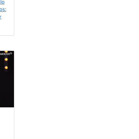
lo
os:
r