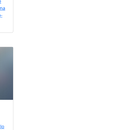
e
uma
o-
lo