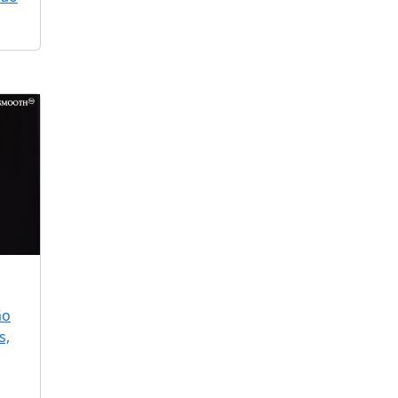
ão
s,