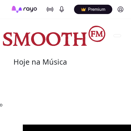
On Air
Podcasts
Log in
Premium
Hoje na Música
09 de agosto
2021 - Aretha Franklin
(25 de março de 1942 - 16 de agosto de 2018) fo
lo
pianista norte-americana. Apelidada de "Rainha 
maiores artistas da música do século XX.