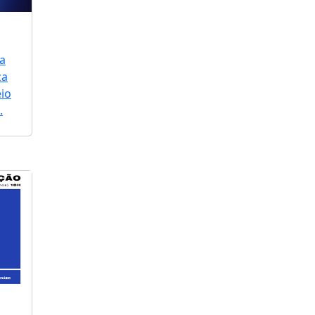
a
za
io
.