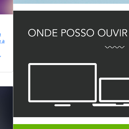
a
e a
,