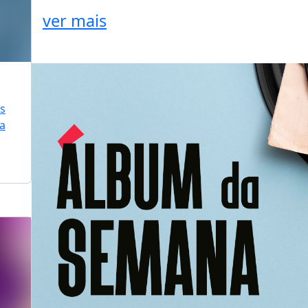
ver mais
is
ra