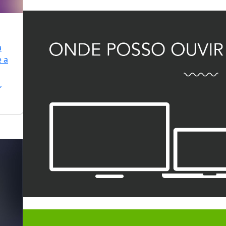
a
e a
,