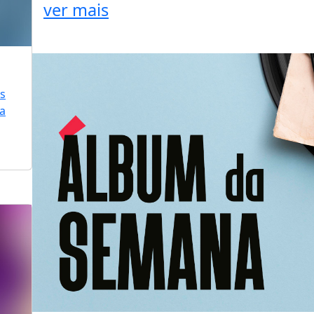
ver mais
is
ra