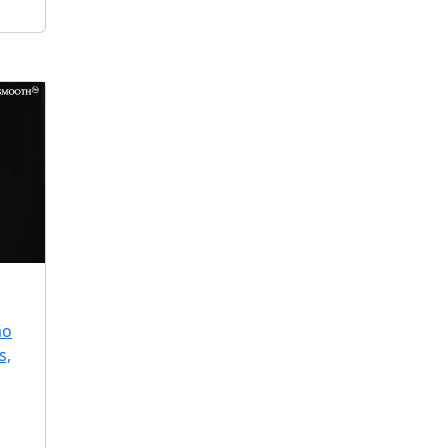
ão
s,