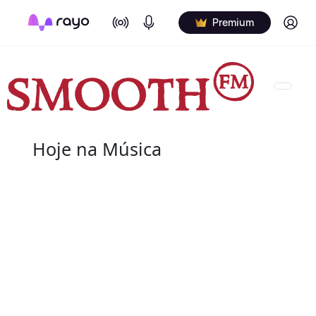
On Air
Podcasts
Log in
Premium
Hoje na Música
ê
07 de agosto
2004 - G.T. Hogan
de nome verdadeiro Wilbert Granville Thodore Hog
de agosto de 2004) foi um baterista norte-americ
Wilbert profissionalmente e é creditado de vári
nos álbuns.