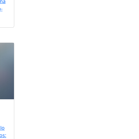
uma
o-
lo
os: