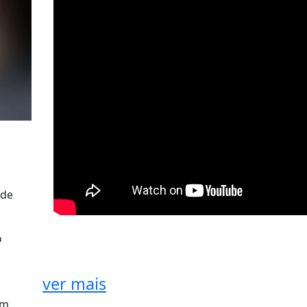
 de
o
ver mais
um