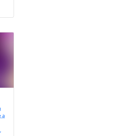
a
e a
,