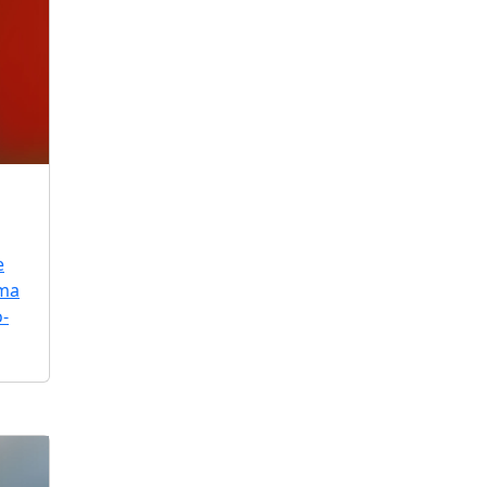
e
uma
o-