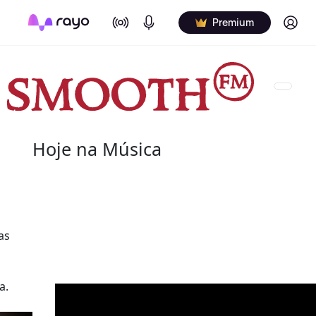
On Air
Podcasts
Log in
Premium
Hoje na Música
08 de agosto
2022 - Salome Bey
as
(10 de outubro de 1933 - 8 de agosto de 2020) fo
canadiana.
a.