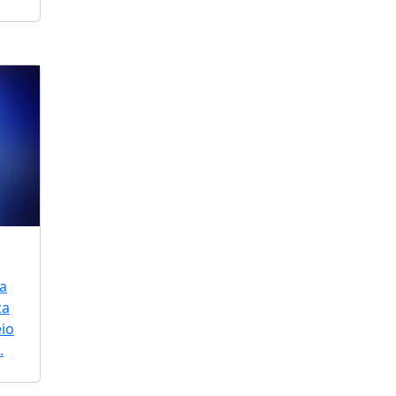
a
za
io
.