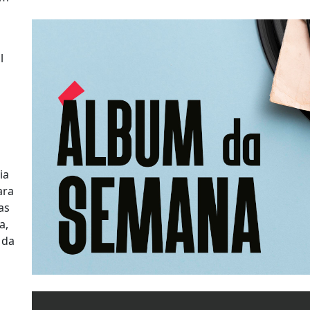
l
s
ia
ara
as
a,
 da