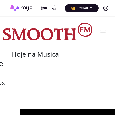
On Air
Podcasts
Log in
Premium
Hoje na Música
e
09 de agosto
2021 - Aretha Franklin
vo,
(25 de março de 1942 - 16 de agosto de 2018) fo
pianista norte-americana. Apelidada de "Rainha 
maiores artistas da música do século XX.