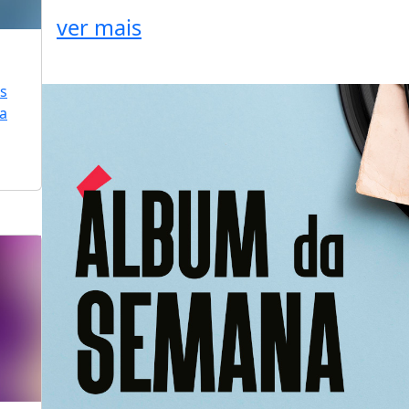
ver mais
is
ra