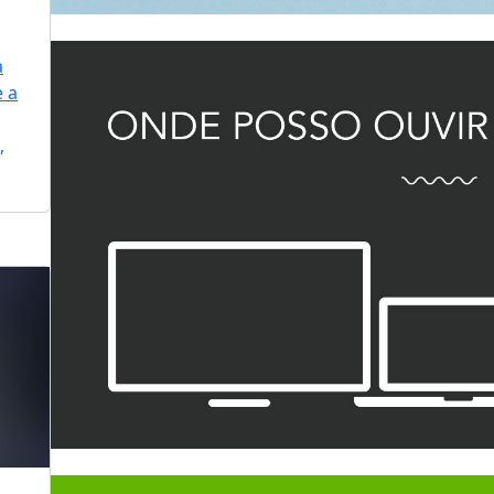
a
e a
,