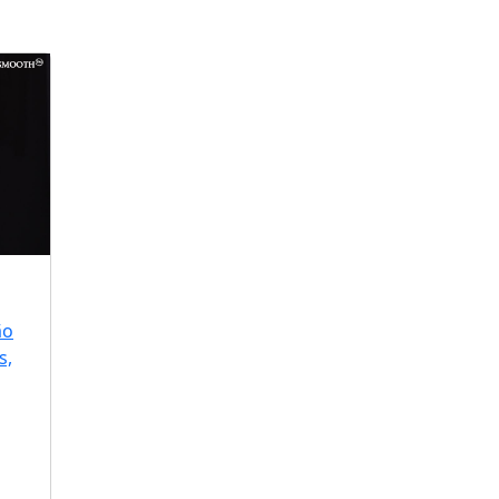
ão
s,