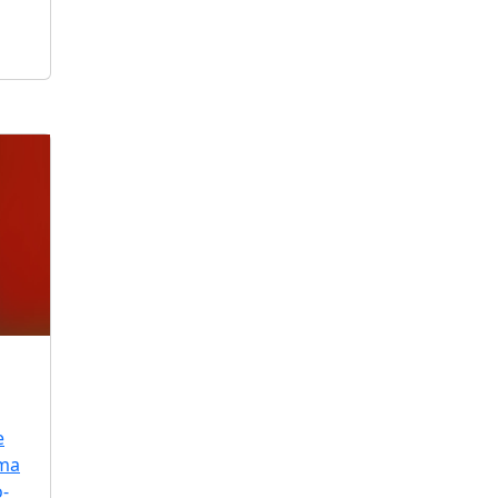
e
uma
o-