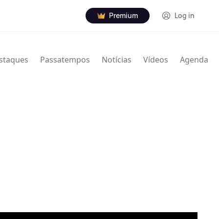
Premium
Log in
staques
Passatempos
Notícias
Vídeos
Agenda
gosto de 2018) foi uma cantora, compositora e
idada de "Rainha do Soul", é considerada uma das
século XX.