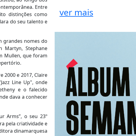
ontemporânea. Entre
ver mais
ito distinções como
lara do seu talento e
com grandes nomes do
hn Martyn, Stephane
im Mullen, que foram
epertório.
e 2000 e 2017, Claire
Jazz Line Up", onde
etheny e o falecido
 onde dava a conhecer
ur Arms”, o seu 23º
 pela criatividade e
 editora dinamarquesa