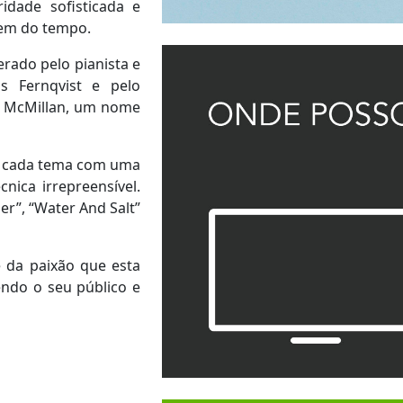
idade sofisticada e
agem do tempo.
erado pelo pianista e
as Fernqvist e pelo
s McMillan, um nome
ta cada tema com uma
nica irrepreensível.
er”, “Water And Salt”
e da paixão que esta
endo o seu público e