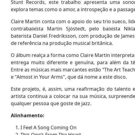
Stunt Records, este trabalho apresenta uma sonor
explora temas como o amor, a introspeção e a pass
Claire Martin conta com o apoio do seu trio sueco, lid
contrabaixista Martin Sjöstedt, pelo baixista Nikl
baterista Daniel Fredriksson, com produção de Jame
de referência na produção musical britânica.
O álbum realça a forma como Claire Martin interpre
entrega muito diferente e genuína, para além da téc
Entre as músicas mais marcantes estão “The Art Teach
e "Almost in Your Arms", que dá nome a este disco.
Este projeto, é, assim, uma reafirmação do talento 
artista continua a colocar na sua música, surpreend
qualquer pessoa que goste de jazz.
Alinhamento:
I Feel A Song Coming On
This One’s From The Heart