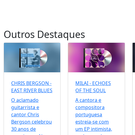
Outros Destaques
CHRIS BERGSON -
MILAI - ECHOES
EAST RIVER BLUES
OF THE SOUL
O aclamado
A cantora e
guitarrista e
compositora
cantor Chris
portuguesa
Bergson celebrou
estreia-se com
30 anos de
um EP intimista,