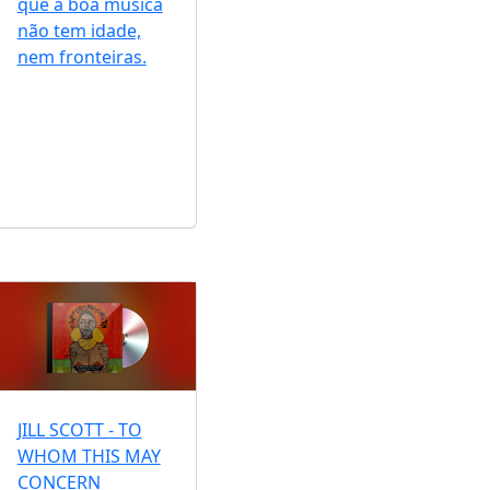
que a boa música
não tem idade,
nem fronteiras.
JILL SCOTT - TO
WHOM THIS MAY
CONCERN