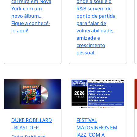
carreira em Nova
onde a soul e o
York com um
R&B servem de
novo álbum...
ponto de partida
Fique a conhecê-
para falar de
lo aqui!
vulnerabilidade,
amizade e
crescimento
pessoal.
DUKE ROBILLARD
FESTIVAL
- BLAST OFF!
MATOSINHOS EM
JAZZ, COM A