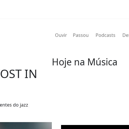
Ouvir
Passou
Podcasts
De
Hoje na Música
OST IN
09 de agosto
2021 - Aretha Franklin
(25 de março de 1942 - 16 de a
entes do jazz
pianista norte-americana. Apel
maiores artistas da música do 