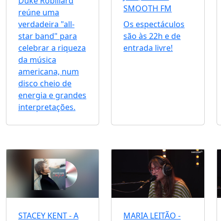
Duke Robillard
SMOOTH FM
reúne uma
verdadeira "all-
Os espectáculos
star band" para
são às 22h e de
celebrar a riqueza
entrada livre!
da música
americana, num
disco cheio de
energia e grandes
interpretações.
STACEY KENT - A
MARIA LEITÃO -