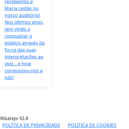
recebemos a
Maria Leitão no
nosso auditório!
Nos últimos anos,
tem vindo a
conquistar o
público através da
força das suas
interpretações ao
vivo... e hoje
conquistou-nos a
nós!
 Ribatejo
92.8
POLÍTICA DE PRIVACIDADE
POLÍTICA DE COOKIES