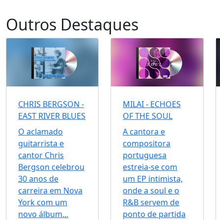
Outros Destaques
CHRIS BERGSON -
MILAI - ECHOES
EAST RIVER BLUES
OF THE SOUL
O aclamado
A cantora e
guitarrista e
compositora
cantor Chris
portuguesa
Bergson celebrou
estreia-se com
30 anos de
um EP intimista,
carreira em Nova
onde a soul e o
York com um
R&B servem de
novo álbum...
ponto de partida