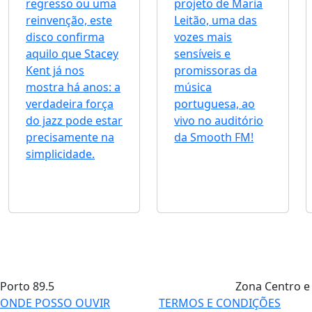
regresso ou uma
projeto de Maria
reinvenção, este
Leitão, uma das
disco confirma
vozes mais
aquilo que Stacey
sensíveis e
Kent já nos
promissoras da
mostra há anos: a
música
verdadeira força
portuguesa, ao
do jazz pode estar
vivo no auditório
precisamente na
da Smooth FM!
simplicidade.
Porto
89.5
Zona Centro e
ONDE POSSO OUVIR
TERMOS E CONDIÇÕES