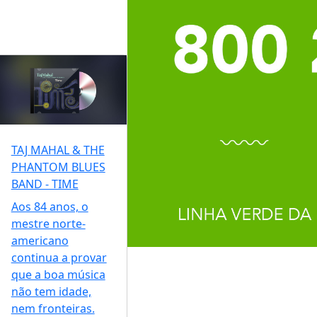
TAJ MAHAL & THE
PHANTOM BLUES
BAND - TIME
Aos 84 anos, o
mestre norte-
americano
continua a provar
que a boa música
não tem idade,
nem fronteiras.