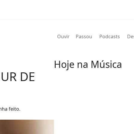
Ouvir
Passou
Podcasts
De
Hoje na Música
EUR DE
07 de agosto
2004 - G.T. Hogan
de nome verdadeiro Wilbert Gra
nha feito.
de agosto de 2004) foi um bate
Wilbert profissionalmente e é 
nos álbuns.