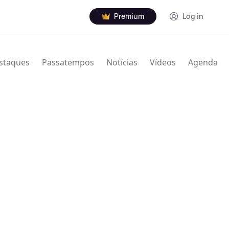
Premium
Log in
staques
Passatempos
Notícias
Vídeos
Agenda
nville Thodore Hogan Jr. (16 de janeiro de 1929 – 7
rista norte-americano de jazz. Usou Granville e
creditado de várias maneiras com nomes e iniciais