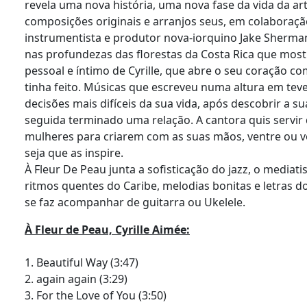
revela uma nova história, uma nova fase da vida da ar
composições originais e arranjos seus, em colaboraçã
instrumentista e produtor nova-iorquino Jake Sherma
nas profundezas das florestas da Costa Rica que mos
pessoal e íntimo de Cyrille, que abre o seu coração c
tinha feito. Músicas que escreveu numa altura em te
decisões mais difíceis da sua vida, após descobrir a su
seguida terminado uma relação. A cantora quis servir 
mulheres para criarem com as suas mãos, ventre ou v
seja que as inspire.
À Fleur De Peau junta a sofisticação do jazz, o mediat
ritmos quentes do Caribe, melodias bonitas e letras do
se faz acompanhar de guitarra ou Ukelele.
À Fleur de Peau, Cyrille Aimée:
1. Beautiful Way (3:47)
2. again again (3:29)
3. For the Love of You (3:50)