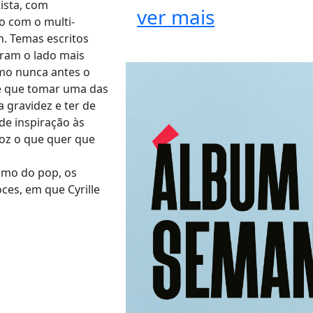
tista, com
ver mais
o com o multi-
n. Temas escritos
tram o lado mais
omo nunca antes o
ve que tomar uma das
a gravidez e ter de
de inspiração às
oz o que quer que
ismo do pop, os
ces, em que Cyrille