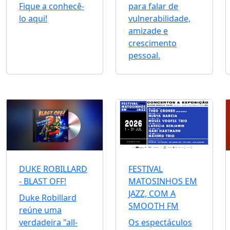
Fique a conhecê-
para falar de
lo aqui!
vulnerabilidade,
amizade e
crescimento
pessoal.
DUKE ROBILLARD
FESTIVAL
- BLAST OFF!
MATOSINHOS EM
JAZZ, COM A
Duke Robillard
SMOOTH FM
reúne uma
verdadeira "all-
Os espectáculos