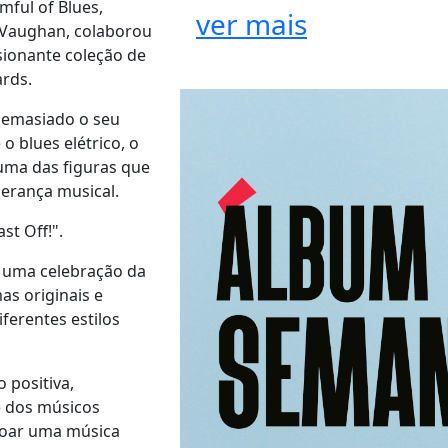
ful of Blues,
ver mais
 Vaughan, colaborou
ionante coleção de
ards.
 demasiado o seu
o blues elétrico, o
 uma das figuras que
herança musical.
st Off!".
é uma celebração da
s originais e
iferentes estilos
 positiva,
e dos músicos
soar uma música