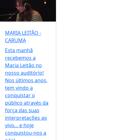
MARIA LEITÃO -
CARUMA
Esta manhã
recebemos a
Maria Leitão no
nosso auditório!
Nos últimos anos,
tem vindo a
conquistar o
público através da
força das suas
interpretações ao
vivo... e hoje
conquistou-nos a