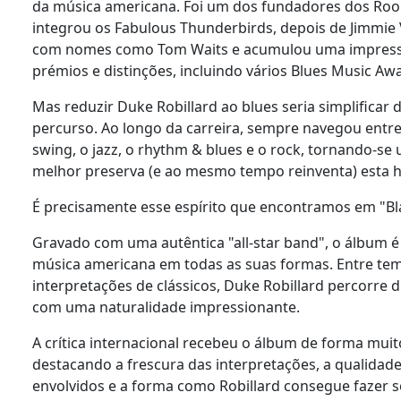
da música americana. Foi um dos fundadores dos Room
integrou os Fabulous Thunderbirds, depois de Jimmie
com nomes como Tom Waits e acumulou uma impress
prémios e distinções, incluindo vários Blues Music Aw
Mas reduzir Duke Robillard ao blues seria simplificar
percurso. Ao longo da carreira, sempre navegou entre 
swing, o jazz, o rhythm & blues e o rock, tornando-se
melhor preserva (e ao mesmo tempo reinventa) esta 
É precisamente esse espírito que encontramos em "Bla
Gravado com uma autêntica "all-star band", o álbum 
música americana em todas as suas formas. Entre tema
interpretações de clássicos, Duke Robillard percorre d
com uma naturalidade impressionante.
A crítica internacional recebeu o álbum de forma muito
destacando a frescura das interpretações, a qualidad
envolvidos e a forma como Robillard consegue fazer 