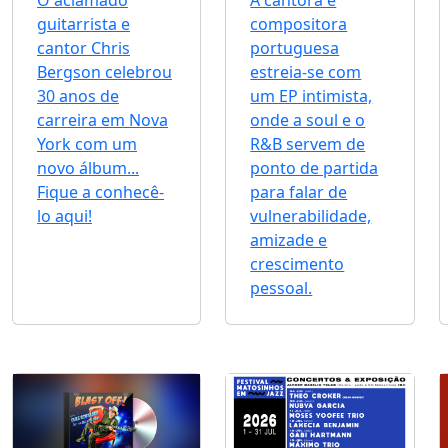
O aclamado
A cantora e
guitarrista e
compositora
cantor Chris
portuguesa
Bergson celebrou
estreia-se com
30 anos de
um EP intimista,
carreira em Nova
onde a soul e o
York com um
R&B servem de
novo álbum...
ponto de partida
Fique a conhecê-
para falar de
lo aqui!
vulnerabilidade,
amizade e
crescimento
pessoal.