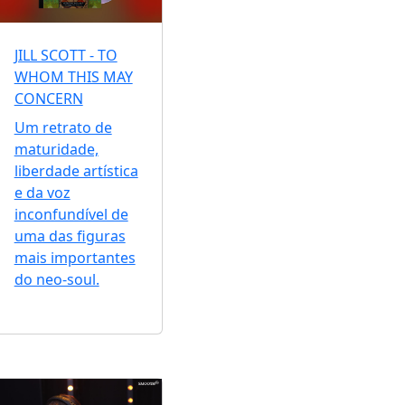
JILL SCOTT - TO
WHOM THIS MAY
CONCERN
Um retrato de
maturidade,
liberdade artística
e da voz
inconfundível de
uma das figuras
mais importantes
do neo-soul.