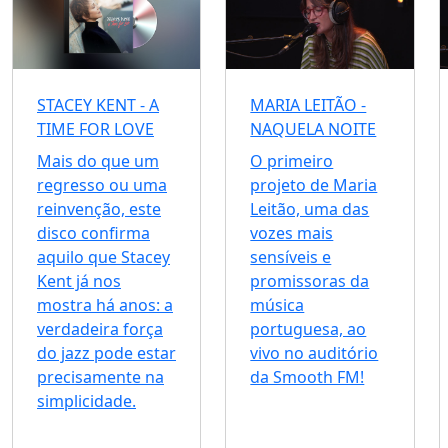
STACEY KENT - A
MARIA LEITÃO -
TIME FOR LOVE
NAQUELA NOITE
Mais do que um
O primeiro
regresso ou uma
projeto de Maria
reinvenção, este
Leitão, uma das
disco confirma
vozes mais
aquilo que Stacey
sensíveis e
Kent já nos
promissoras da
mostra há anos: a
música
verdadeira força
portuguesa, ao
do jazz pode estar
vivo no auditório
precisamente na
da Smooth FM!
simplicidade.