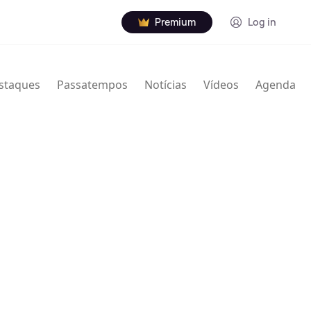
Premium
Log in
staques
Passatempos
Notícias
Vídeos
Agenda
nville Thodore Hogan Jr. (16 de janeiro de 1929 – 7
rista norte-americano de jazz. Usou Granville e
creditado de várias maneiras com nomes e iniciais