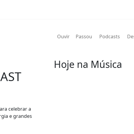
Ouvir
Passou
Podcasts
De
Hoje na Música
LAST
07 de agosto
2004 - G.T. Hogan
de nome verdadeiro Wilbert Gra
ara celebrar a
de agosto de 2004) foi um bate
rgia e grandes
Wilbert profissionalmente e é 
nos álbuns.