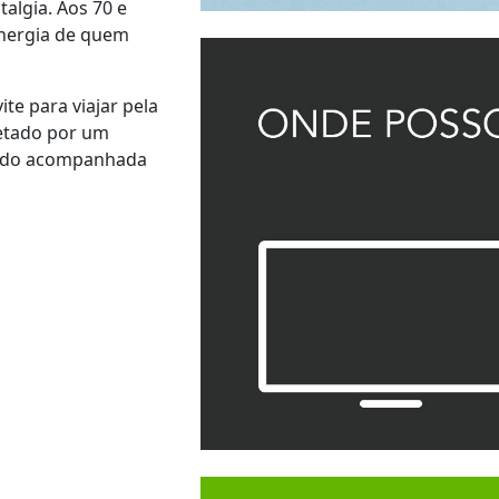
algia. Aos 70 e
energia de quem
te para viajar pela
retado por um
uando acompanhada