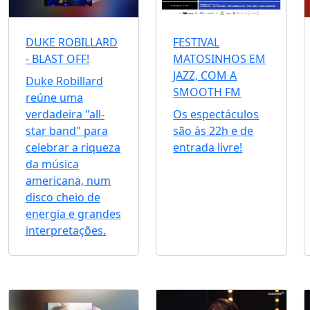
DUKE ROBILLARD
FESTIVAL
- BLAST OFF!
MATOSINHOS EM
JAZZ, COM A
Duke Robillard
SMOOTH FM
reúne uma
verdadeira "all-
Os espectáculos
star band" para
são às 22h e de
celebrar a riqueza
entrada livre!
da música
americana, num
disco cheio de
energia e grandes
interpretações.