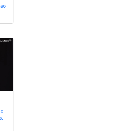
 ao
ão
s,