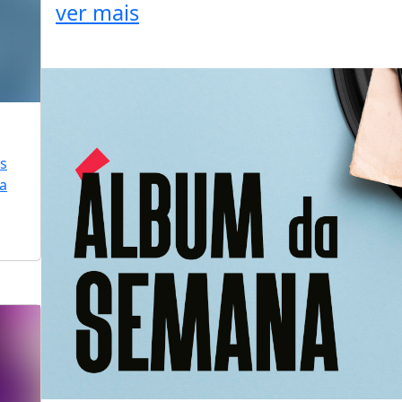
ver mais
is
ra