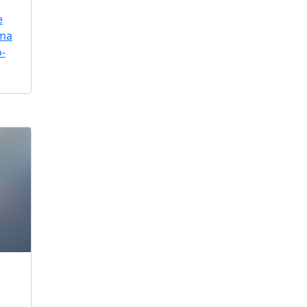
e
uma
o-