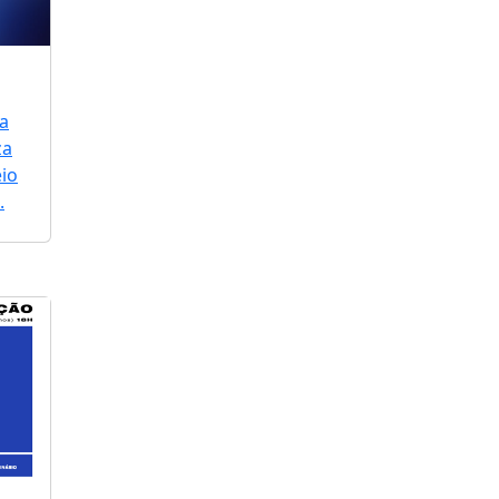
a
za
io
.