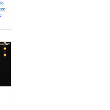
lo
os:
r