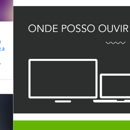
a
e a
,