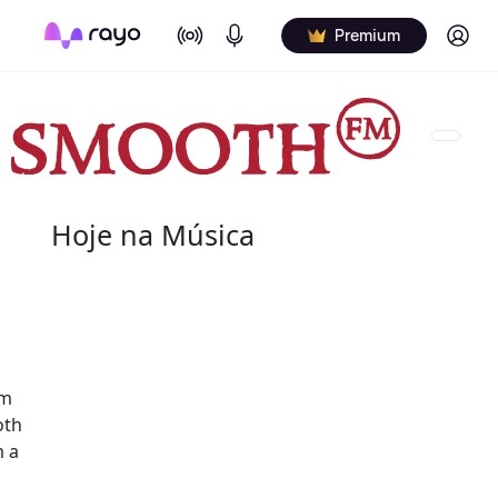
On Air
Podcasts
Log in
Premium
Hoje na Música
07 de agosto
2004 - G.T. Hogan
de nome verdadeiro Wilbert Granville Thodore Hog
em
de agosto de 2004) foi um baterista norte-americ
oth
Wilbert profissionalmente e é creditado de vári
m a
nos álbuns.