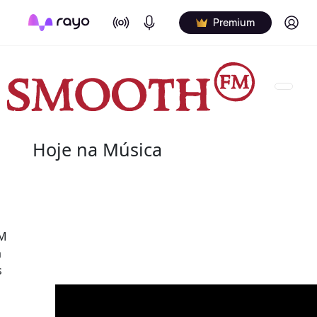
On Air
Podcasts
Log in
Premium
Hoje na Música
08 de agosto
2022 - Salome Bey
FM
(10 de outubro de 1933 - 8 de agosto de 2020) fo
a
canadiana.
s