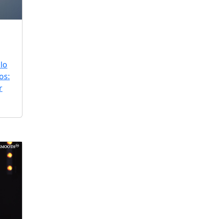
lo
os:
r