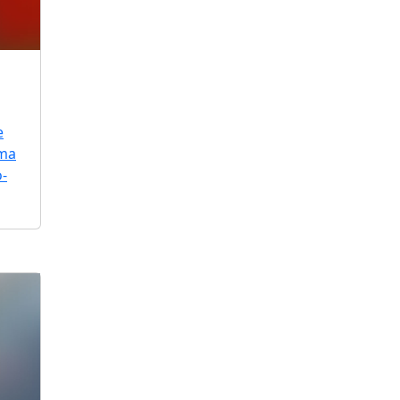
e
uma
o-