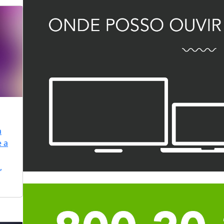
a
e a
,