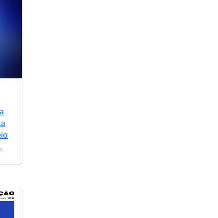
a
za
io
.