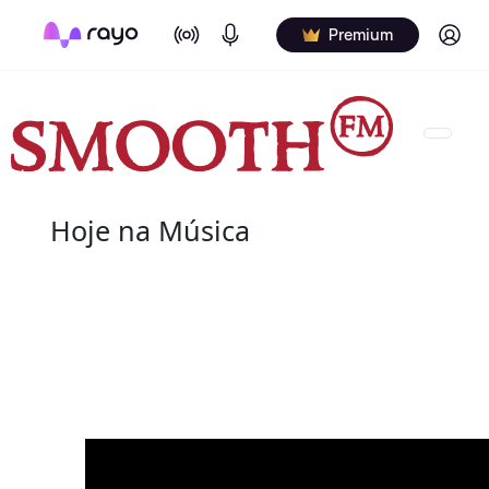
On Air
Podcasts
Log in
Premium
Hoje na Música
08 de agosto
2022 - Salome Bey
(10 de outubro de 1933 - 8 de agosto de 2020) fo
canadiana.