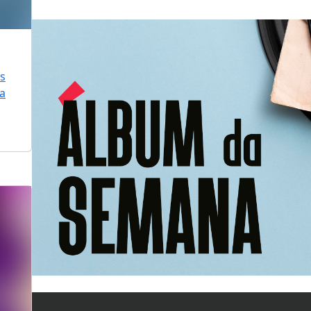
is
ra