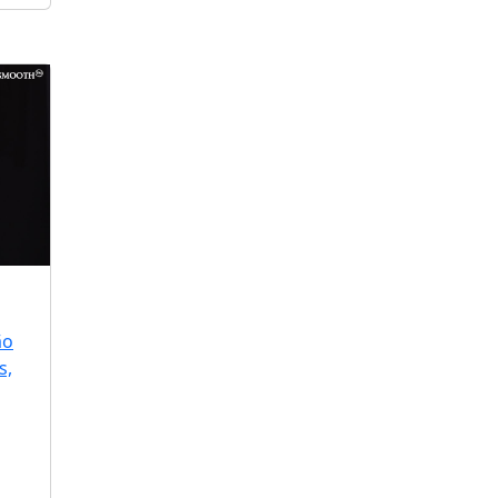
ão
s,