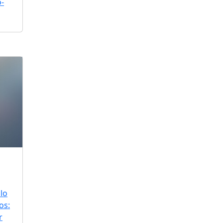
o-
lo
os:
r