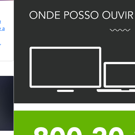
a
e a
,