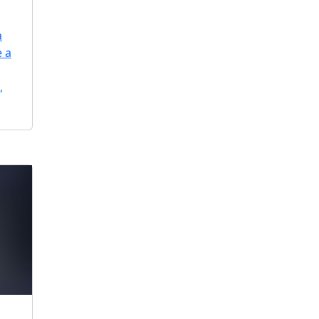
a
e a
,