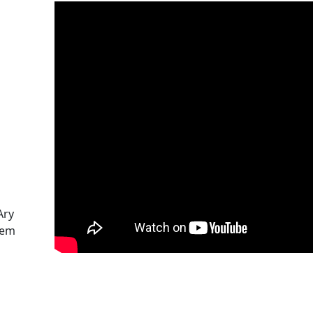
Ary
 em