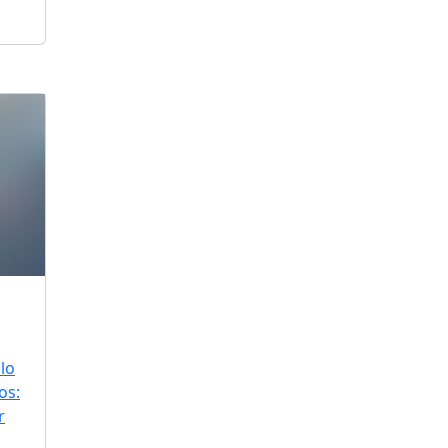
lo
os:
r