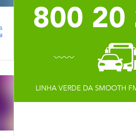
is
ra