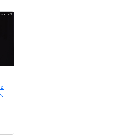
ão
s,