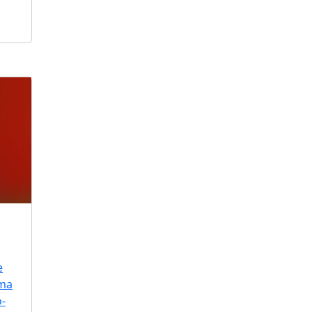
e
uma
o-