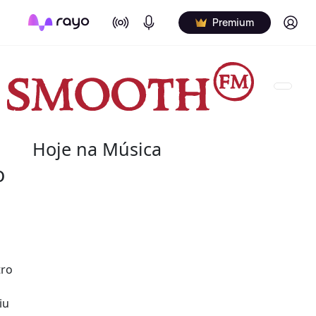
On Air
Podcasts
Log in
Premium
Hoje na Música
o
07 de agosto
2004 - G.T. Hogan
de nome verdadeiro Wilbert Granville Thodore Hog
de agosto de 2004) foi um baterista norte-americ
tro
Wilbert profissionalmente e é creditado de vári
nos álbuns.
iu