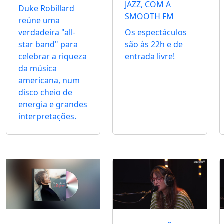
JAZZ, COM A
Duke Robillard
SMOOTH FM
reúne uma
verdadeira "all-
Os espectáculos
star band" para
são às 22h e de
celebrar a riqueza
entrada livre!
da música
americana, num
disco cheio de
energia e grandes
interpretações.