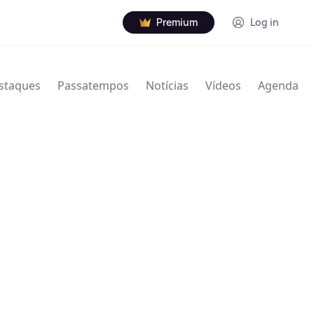
Premium
Log in
staques
Passatempos
Notícias
Vídeos
Agenda
nville Thodore Hogan Jr. (16 de janeiro de 1929 – 7
rista norte-americano de jazz. Usou Granville e
creditado de várias maneiras com nomes e iniciais