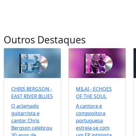
Outros Destaques
CHRIS BERGSON -
MILAI - ECHOES
EAST RIVER BLUES
OF THE SOUL
O aclamado
A cantora e
guitarrista e
compositora
cantor Chris
portuguesa
Bergson celebrou
estreia-se com
30 anos de
um EP intimista,