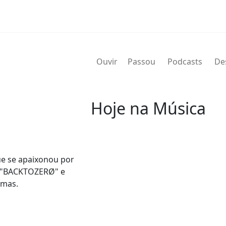
Ouvir
Passou
Podcasts
De
Hoje na Música
07 de agosto
ue se apaixonou por
2004 - G.T. Hogan
 o "BACKTOZERØ" e
de nome verdadeiro Wilbert Gra
emas.
de agosto de 2004) foi um bate
Wilbert profissionalmente e é 
nos álbuns.