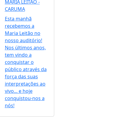
MARIA LEITÃO -
CARUMA
Esta manhã
recebemos a
Maria Leitão no
nosso auditório!
Nos últimos anos,
tem vindo a
conquistar o
público através da
força das suas
interpretações ao
vivo... e hoje
conquistou-nos a
nós!