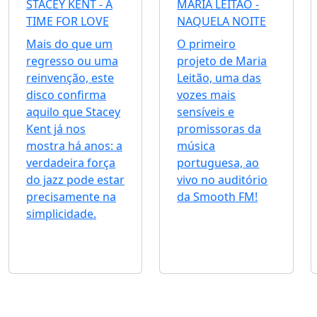
STACEY KENT - A
MARIA LEITÃO -
TIME FOR LOVE
NAQUELA NOITE
Mais do que um
O primeiro
regresso ou uma
projeto de Maria
reinvenção, este
Leitão, uma das
disco confirma
vozes mais
aquilo que Stacey
sensíveis e
Kent já nos
promissoras da
mostra há anos: a
música
verdadeira força
portuguesa, ao
do jazz pode estar
vivo no auditório
precisamente na
da Smooth FM!
simplicidade.