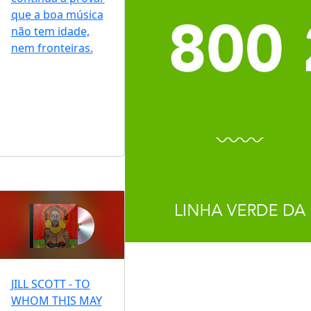
que a boa música
não tem idade,
nem fronteiras.
JILL SCOTT - TO
WHOM THIS MAY