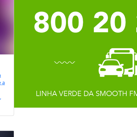
a
e a
,