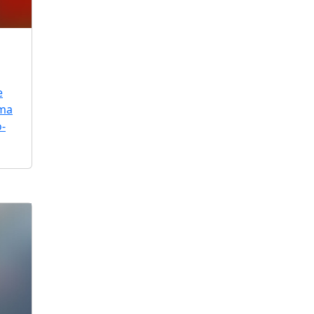
e
uma
o-