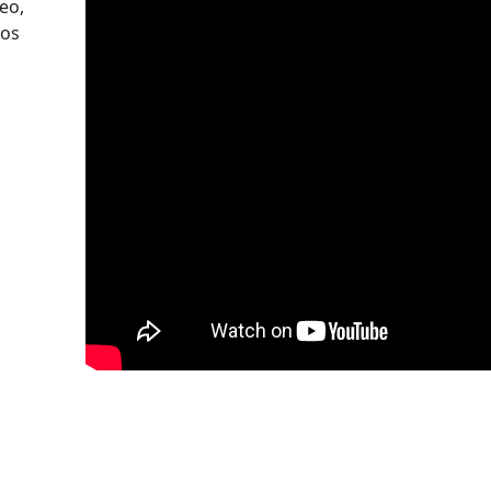
eo,
 os