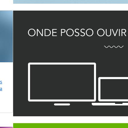
is
ra