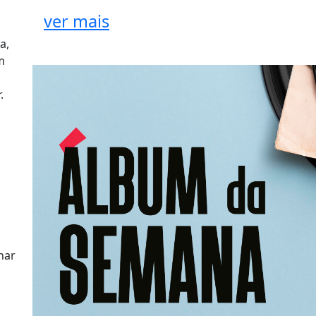
ver mais
a,
m
.
har