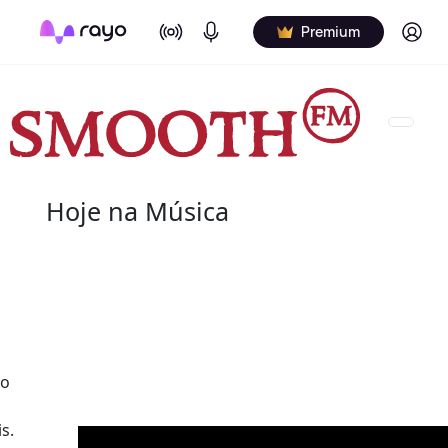
On Air
Podcasts
Log in
Premium
Hoje na Música
09 de agosto
2021 - Aretha Franklin
(25 de março de 1942 - 16 de agosto de 2018) fo
pianista norte-americana. Apelidada de "Rainha 
ao
maiores artistas da música do século XX.
s.