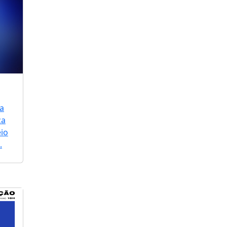
a
za
io
.