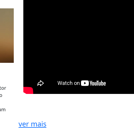
tor
no
 um
ver mais