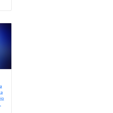
a
za
io
.