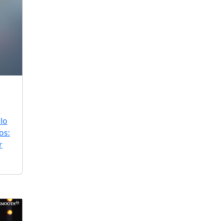
lo
os:
r