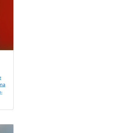
e
uma
o-