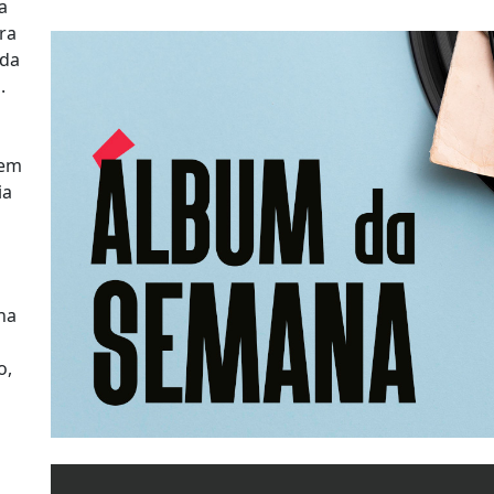
a
ra
 da
.
 em
ia
na
o,