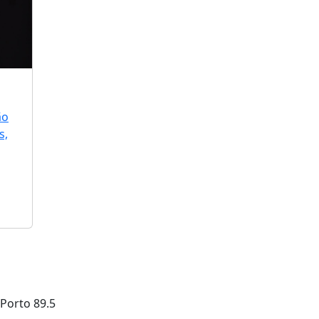
ão
s,
Porto
89.5