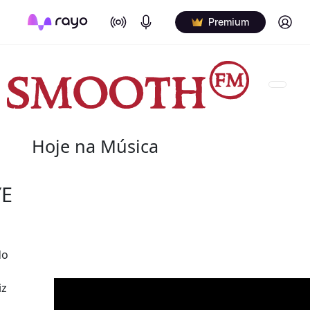
On Air
Podcasts
Log in
Premium
Hoje na Música
08 de agosto
YE
2022 - Salome Bey
(10 de outubro de 1933 - 8 de agosto de 2020) fo
do
canadiana.
iz