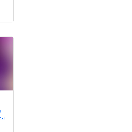
a
e a
,