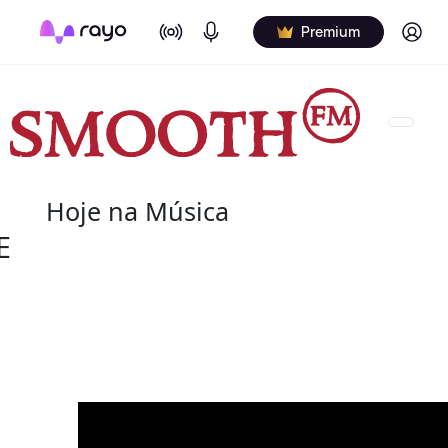
On Air
Podcasts
Log in
Premium
Hoje na Música
E
08 de agosto
2022 - Salome Bey
(10 de outubro de 1933 - 8 de agosto de 2020) fo
canadiana.