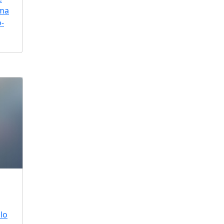
uma
o-
lo