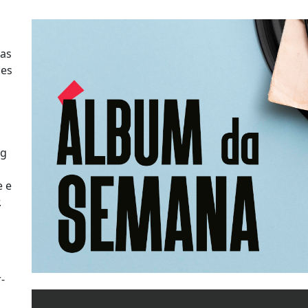
ras
zes
ng
e e
.
-