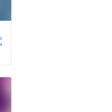
is
ra