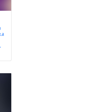
a
e a
,