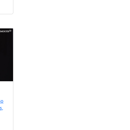
ão
s,