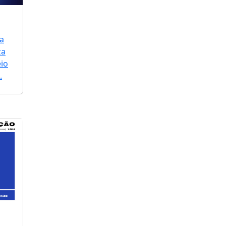
a
za
io
.