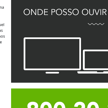
uma
uel
as
nos
e
a