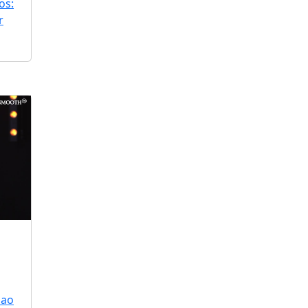
os:
r
 ao