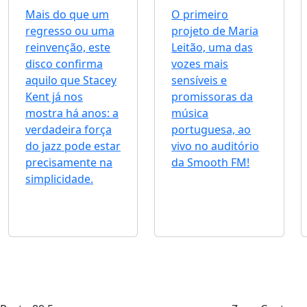
Mais do que um
O primeiro
regresso ou uma
projeto de Maria
reinvenção, este
Leitão, uma das
disco confirma
vozes mais
aquilo que Stacey
sensíveis e
Kent já nos
promissoras da
mostra há anos: a
música
verdadeira força
portuguesa, ao
do jazz pode estar
vivo no auditório
precisamente na
da Smooth FM!
simplicidade.