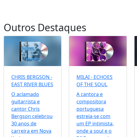
Outros Destaques
CHRIS BERGSON -
MILAI - ECHOES
EAST RIVER BLUES
OF THE SOUL
O aclamado
A cantora e
guitarrista e
compositora
cantor Chris
portuguesa
Bergson celebrou
estreia-se com
30 anos de
um EP intimista,
carreira em Nova
onde a soul e o