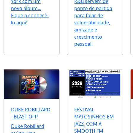
York com um
R&B servem de
novo álbum...
ponto de partida
Fique a conhecê-
para falar de
lo aqui!
vulnerabilidade,
amizade e
crescimento
pessoal.
DUKE ROBILLARD
FESTIVAL
- BLAST OFF!
MATOSINHOS EM
JAZZ, COM A
Duke Robillard
SMOOTH FM