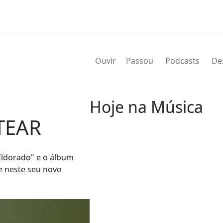
Ouvir
Passou
Podcasts
De
Hoje na Música
TEAR
07 de agosto
Eldorado" e o álbum
2004 - G.T. Hogan
e neste seu novo
de nome verdadeiro Wilbert Gra
de agosto de 2004) foi um bate
Wilbert profissionalmente e é 
nos álbuns.