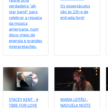
reúne uma
verdadeira "all-
Os espectáculos
star band" para
são às 22h e de
celebrar a riqueza
entrada livre!
da música
americana, num
disco cheio de
energia e grandes
interpretações.
STACEY KENT - A
MARIA LEITÃO -
TIME FOR LOVE
NAQUELA NOITE