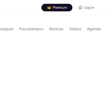
Premium
Log in
staques
Passatempos
Notícias
Vídeos
Agenda
nville Thodore Hogan Jr. (16 de janeiro de 1929 – 7
rista norte-americano de jazz. Usou Granville e
creditado de várias maneiras com nomes e iniciais