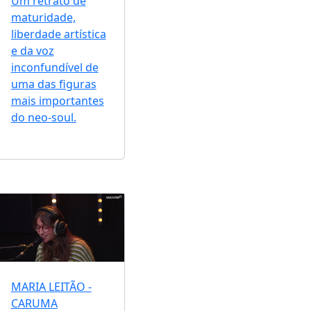
Um retrato de
maturidade,
liberdade artística
e da voz
inconfundível de
uma das figuras
mais importantes
do neo-soul.
MARIA LEITÃO -
CARUMA