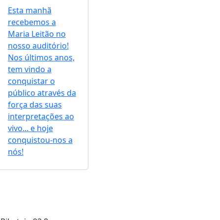
Esta manhã
recebemos a
Maria Leitão no
nosso auditório!
Nos últimos anos,
tem vindo a
conquistar o
público através da
força das suas
interpretações ao
vivo... e hoje
conquistou-nos a
nós!