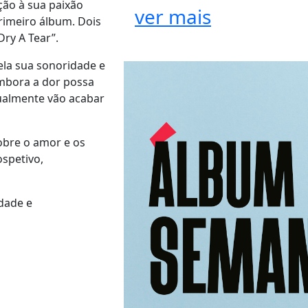
ção à sua paixão
ver mais
rimeiro álbum. Dois
Dry A Tear”.
ela sua sonoridade e
embora a dor possa
ualmente vão acabar
sobre o amor e os
spetivo,
dade e