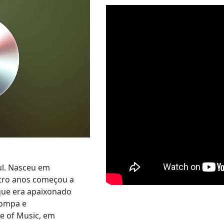
ul. Nasceu em
atro anos começou a
 que era apaixonado
trompa e
e of Music, em