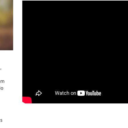
,
em
do
is