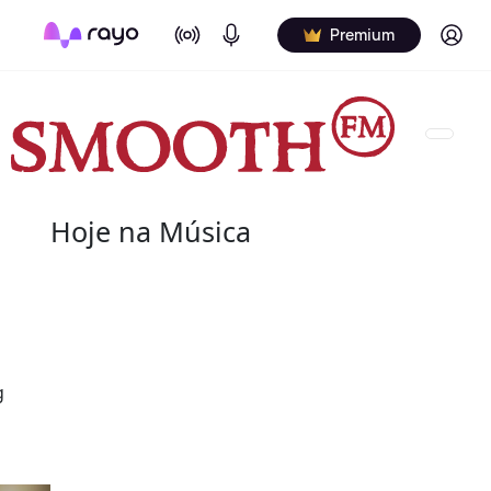
On Air
Podcasts
Log in
Premium
Hoje na Música
07 de agosto
2004 - G.T. Hogan
s
de nome verdadeiro Wilbert Granville Thodore Hog
g
de agosto de 2004) foi um baterista norte-americ
Wilbert profissionalmente e é creditado de vári
nos álbuns.