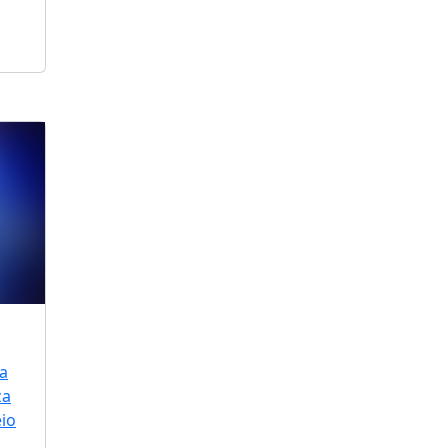
a
za
io
.