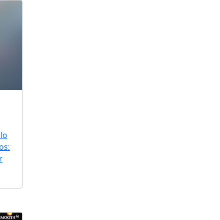
lo
os:
r