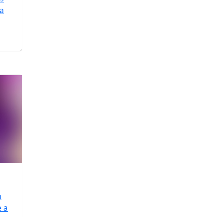
ra
a
e a