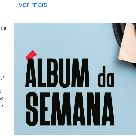
ver mais
sua
je,
s
as
ue