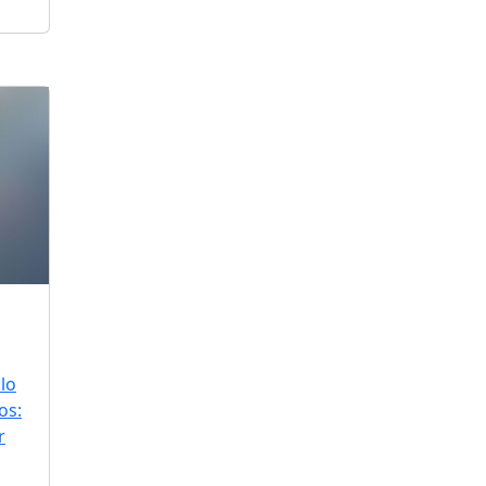
lo
os:
r