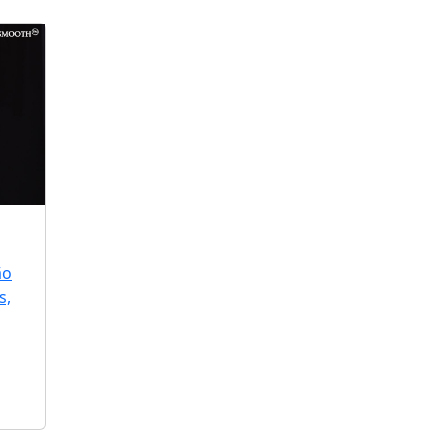
ão
s,