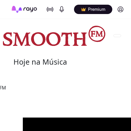
On Air
Podcasts
Log in
Premium
Hoje na Música
08 de agosto
 FM
2022 - Salome Bey
(10 de outubro de 1933 - 8 de agosto de 2020) fo
canadiana.