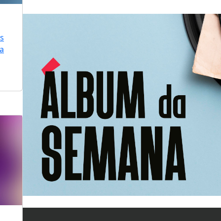
is
ra