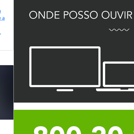
a
e a
,