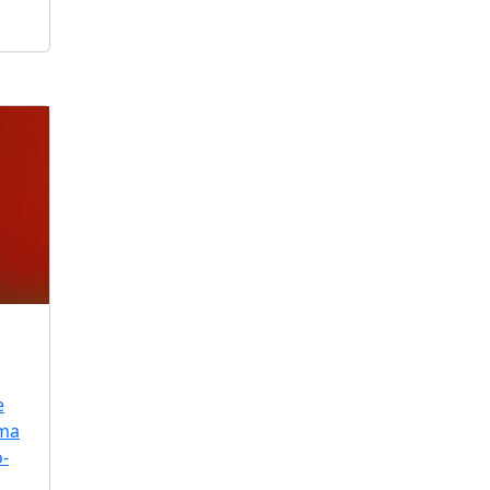
e
uma
o-