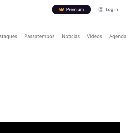
Premium
Log in
staques
Passatempos
Notícias
Vídeos
Agenda
26 de março de 1929 - 6 de agosto de 2019) foi um
icano.