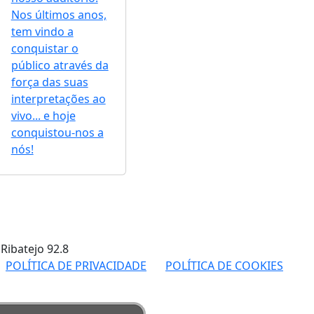
Nos últimos anos,
tem vindo a
conquistar o
público através da
força das suas
interpretações ao
vivo... e hoje
conquistou-nos a
nós!
 Ribatejo
92.8
POLÍTICA DE PRIVACIDADE
POLÍTICA DE COOKIES