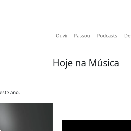
Ouvir
Passou
Podcasts
De
Hoje na Música
06 de agosto
este ano.
2019 - Maurice Simon
nascido Maurice James Simon (
saxofonista de jazz norte-amer