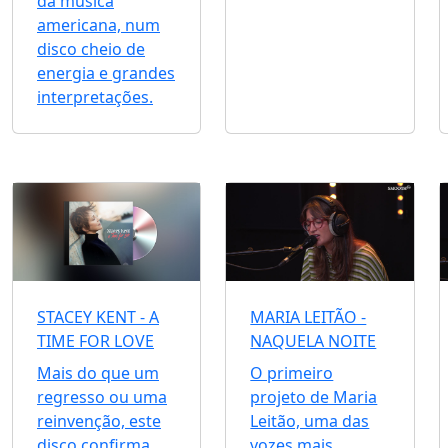
da música
americana, num
disco cheio de
energia e grandes
interpretações.
STACEY KENT - A
MARIA LEITÃO -
TIME FOR LOVE
NAQUELA NOITE
Mais do que um
O primeiro
regresso ou uma
projeto de Maria
reinvenção, este
Leitão, uma das
disco confirma
vozes mais