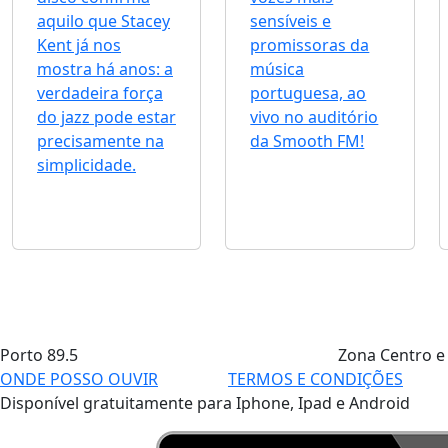
aquilo que Stacey
sensíveis e
Kent já nos
promissoras da
mostra há anos: a
música
verdadeira força
portuguesa, ao
do jazz pode estar
vivo no auditório
precisamente na
da Smooth FM!
simplicidade.
Porto
89.5
Zona Centro e
ONDE POSSO OUVIR
TERMOS E CONDIÇÕES
Disponível gratuitamente para Iphone, Ipad e Android