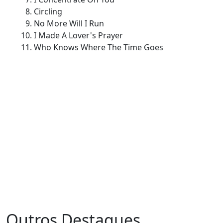
Circling
No More Will I Run
I Made A Lover's Prayer
Who Knows Where The Time Goes
Outros Destaques