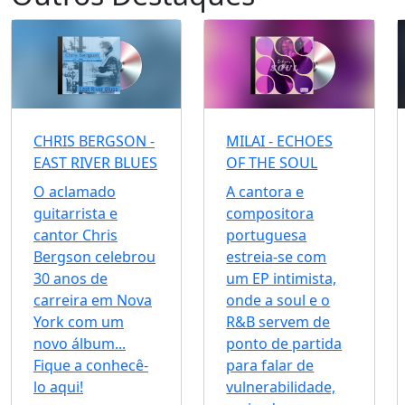
CHRIS BERGSON -
MILAI - ECHOES
EAST RIVER BLUES
OF THE SOUL
O aclamado
A cantora e
guitarrista e
compositora
cantor Chris
portuguesa
Bergson celebrou
estreia-se com
30 anos de
um EP intimista,
carreira em Nova
onde a soul e o
York com um
R&B servem de
novo álbum...
ponto de partida
Fique a conhecê-
para falar de
lo aqui!
vulnerabilidade,