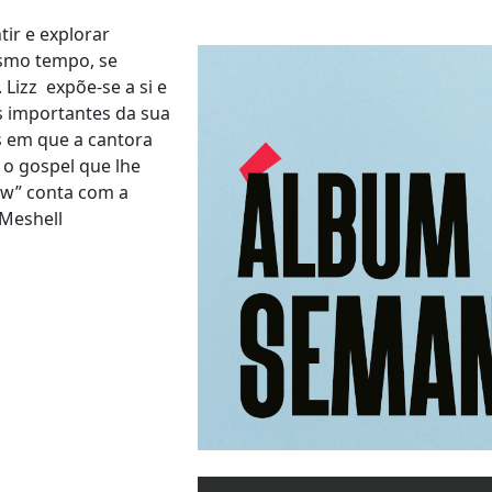
ir e explorar
smo tempo, se
Lizz expõe-se a si e
s importantes da sua
 em que a cantora
 o gospel que lhe
ow” conta com a
 Meshell