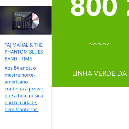
TAJ MAHAL & THE
PHANTOM BLUES
BAND - TIME
Aos 84 anos, o
mestre norte-
americano
continua a provar
que a boa música
não tem idade,
nem fronteiras.