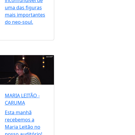
inconfundível de
uma das figuras
mais importantes
do neo-soul.
MARIA LEITÃO -
CARUMA
Esta manhã
recebemos a
Maria Leitão no
nosso auditório!