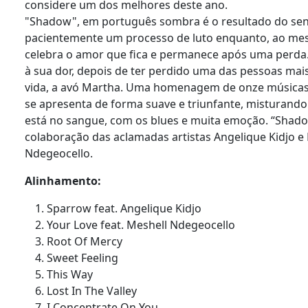
considere um dos melhores deste ano.
"Shadow", em português sombra é o resultado do sent
pacientemente um processo de luto enquanto, ao me
celebra o amor que fica e permanece após uma perda. 
à sua dor, depois de ter perdido uma das pessoas mai
vida, a avó Martha. Uma homenagem de onze músicas
se apresenta de forma suave e triunfante, misturando
está no sangue, com os blues e muita emoção. “Shad
colaboração das aclamadas artistas Angelique Kidjo e
Ndegeocello.
Alinhamento:
Sparrow feat. Angelique Kidjo
Your Love feat. Meshell Ndegeocello
Root Of Mercy
Sweet Feeling
This Way
Lost In The Valley
I Concentrate On You