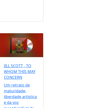
JILL SCOTT - TO
WHOM THIS MAY
CONCERN
Um retrato de
maturidade,
liberdade artística
e da voz