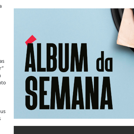
a
o
as
r”
m
nto
eus
s