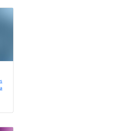
is
ra