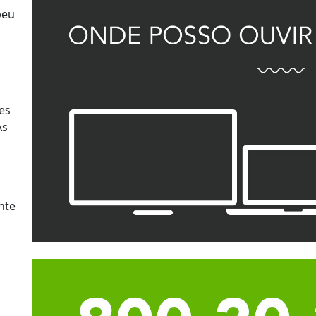
beu
es
As
nte