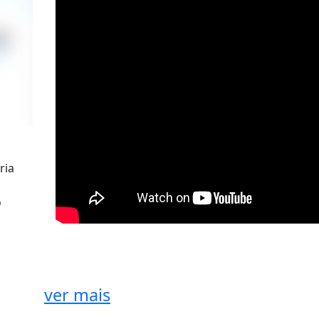
ria
o
ver mais