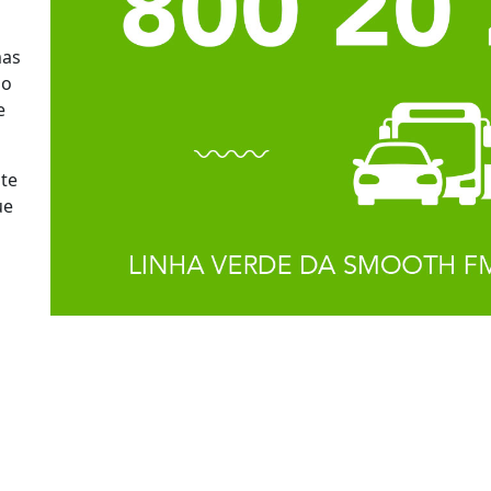
mas
do
e
te
ue