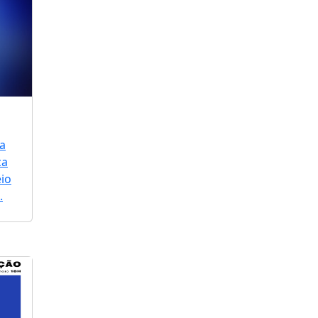
a
za
io
.