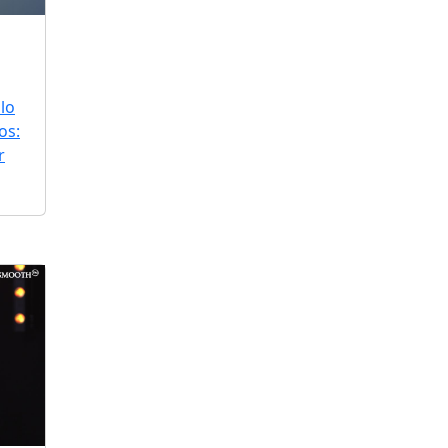
lo
os:
r