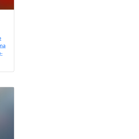
e
uma
o-