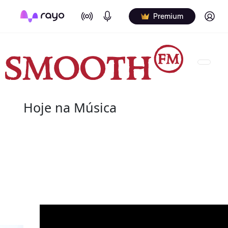
On Air
Podcasts
Log in
Premium
Hoje na Música
06 de agosto
2019 - Maurice Simon
nascido Maurice James Simon (26 de março de 19
saxofonista de jazz norte-americano.