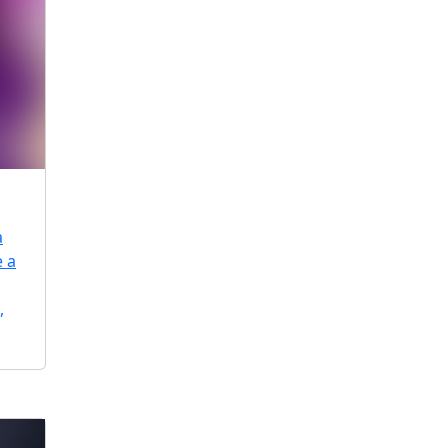
a
e a
,