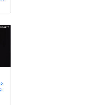
ão
s,