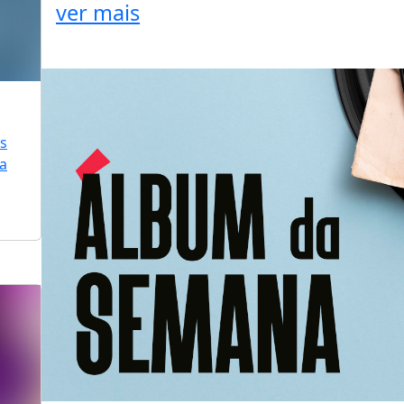
ver mais
is
ra