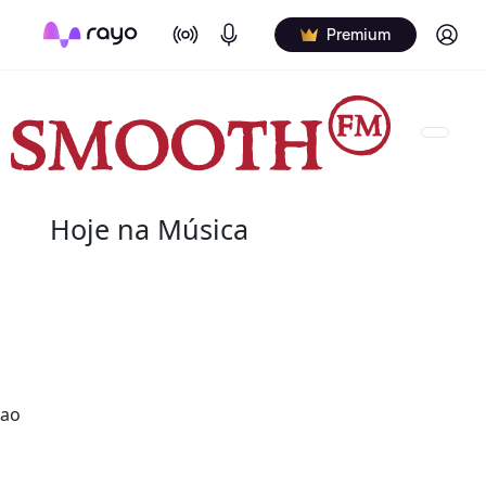
On Air
Podcasts
Log in
Premium
Hoje na Música
07 de agosto
2004 - G.T. Hogan
de nome verdadeiro Wilbert Granville Thodore Hog
de agosto de 2004) foi um baterista norte-americ
 ao
Wilbert profissionalmente e é creditado de vári
nos álbuns.