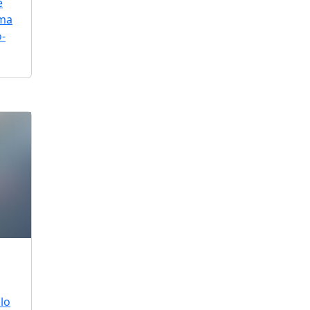
e
uma
o-
lo