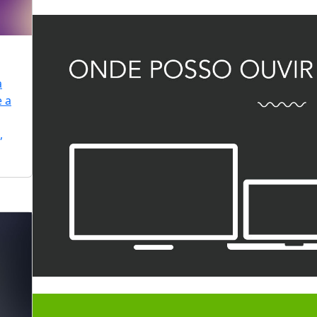
a
e a
,