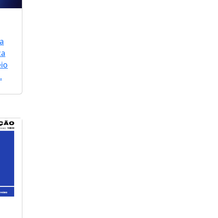
a
za
io
.