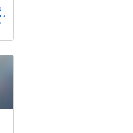
e
uma
o-