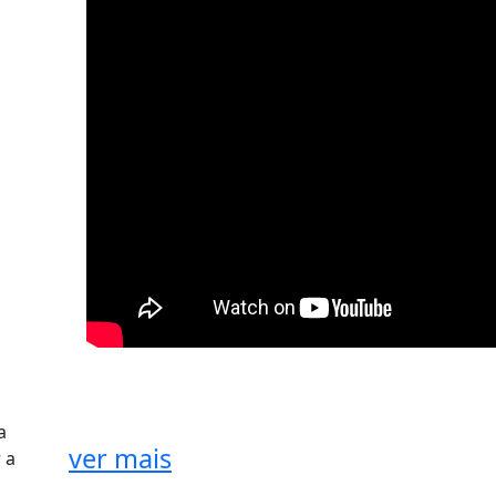
a
ver mais
 a