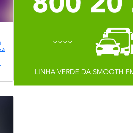
a
e a
,