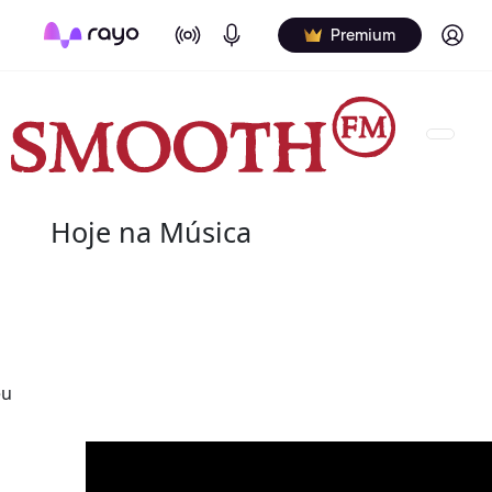
On Air
Podcasts
Log in
Premium
Hoje na Música
06 de agosto
2019 - Maurice Simon
o
nascido Maurice James Simon (26 de março de 19
eu
saxofonista de jazz norte-americano.