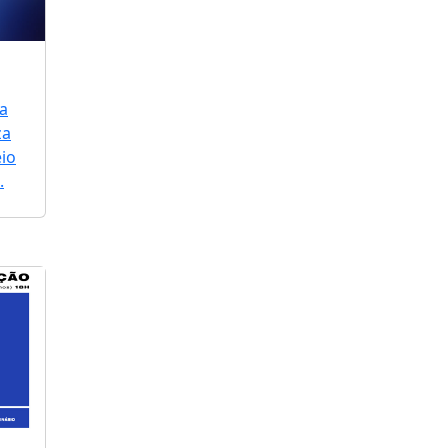
a
za
io
.