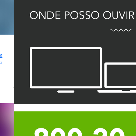
is
ra