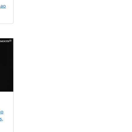
 ao
ão
s,