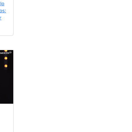
lo
os:
r