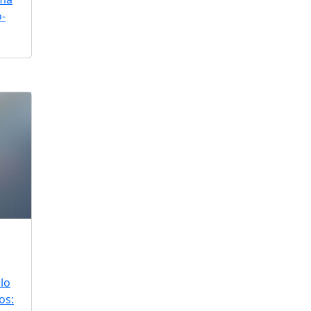
o-
lo
os: