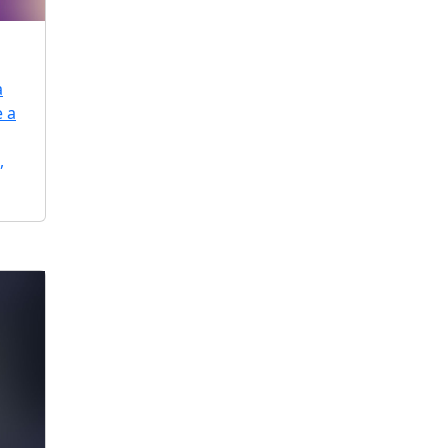
a
e a
,