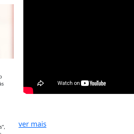
o
às
ver mais
s”,