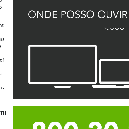
o
o
nt
ms
e
of
e
a a
0TH