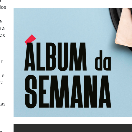
s
dos
e
u a
das
or
 e
ra
xas
s