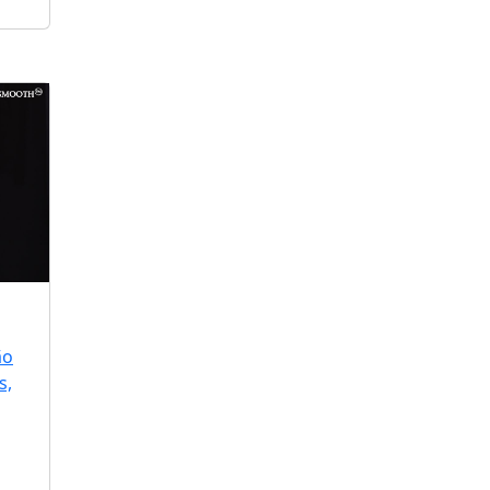
ão
s,