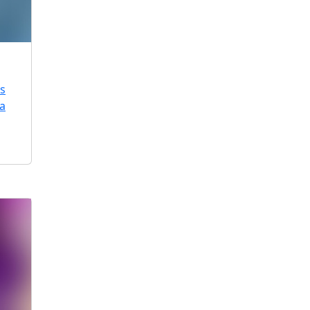
is
ra