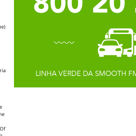
me)
e)
ria
d
e
ne
 Of