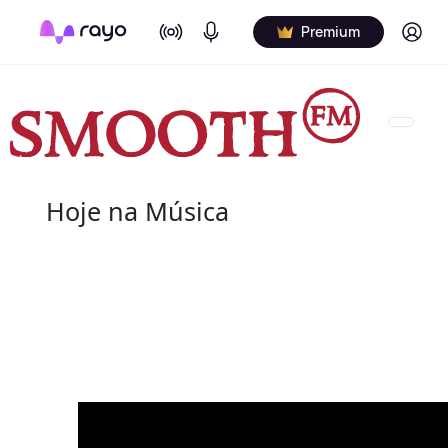
On Air
Podcasts
Log in
Premium
Hoje na Música
06 de agosto
2019 - Maurice Simon
nascido Maurice James Simon (26 de março de 19
saxofonista de jazz norte-americano.