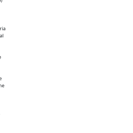
4)
ria
al
e
e
ne
)